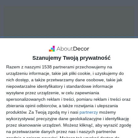
Szanujemy Twoją prywatność
Razem z naszymi 1538 partnerami przechowujemy na
urządzeniu informacje, takie jak pliki cookie, i uzyskujemy do
nich dostęp, a także przetwarzamy dane osobowe, takie jak
niepowtarzalne identyfikatory i standardowe informacje
wysyłane przez urządzenie, w celu zapewniania
spersonalizowanych reklam i treści, pomiaru reklam i treści oraz
INSPIRACJA
zbierania opinii odbiorców, a także rozwijania i ulepszania
Garderoba z dużą ilością
produktów.
Za Twoją zgodą my i nasi
partnerzy
możemy
półek
wykorzystywać precyzyjne dane geolokalizacyjne i identyfikację
przez skanowanie urządzeń. Możesz kliknąć, aby wyrazić zgodę
na przetwarzanie danych przez nas i naszych partnerów
zgodnie z opisem powyżej. Możesz też uzyskać dostęp do