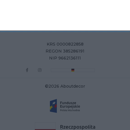
Aboutdecor sp. z o.o.
ul. Żurawia 71, 15-540 Białystok
KRS 0000822858
REGON 385286191
NIP 9662136111
©2026 Aboutdecor