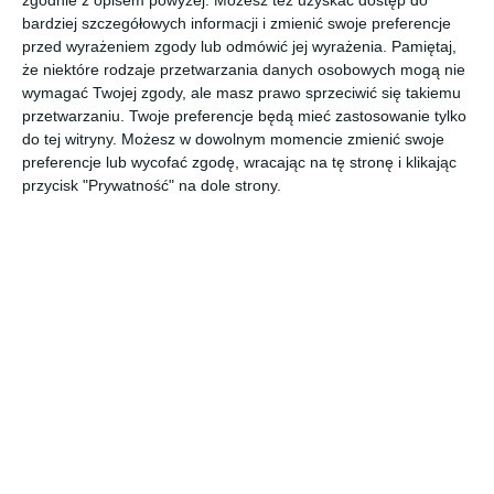
Otwarta garderoba z dużą ilością półek
bardziej szczegółowych informacji i zmienić swoje preferencje
przed wyrażeniem zgody lub odmówić jej wyrażenia.
Pamiętaj,
AUTOR: Redakcja AboutDecor
że niektóre rodzaje przetwarzania danych osobowych mogą nie
wymagać Twojej zgody, ale masz prawo sprzeciwić się takiemu
DODAJ DO ULUBIONYCH
przetwarzaniu. Twoje preferencje będą mieć zastosowanie tylko
do tej witryny. Możesz w dowolnym momencie zmienić swoje
UDOSTĘPNIJ
preferencje lub wycofać zgodę, wracając na tę stronę i klikając
przycisk "Prywatność" na dole strony.
Komentarze
ZADAJ PYTANIE
Inne inspiracje