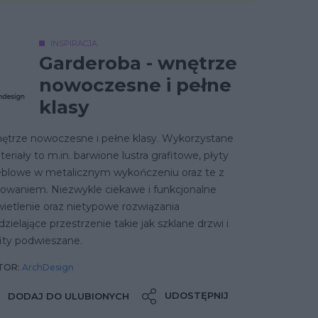
INSPIRACJA
Garderoba - wnętrze
nowoczesne i pełne
klasy
ętrze nowoczesne i pełne klasy. Wykorzystane
eriały to m.in. barwione lustra grafitowe, płyty
blowe w metalicznym wykończeniu oraz te z
lowaniem. Niezwykle ciekawe i funkcjonalne
ietlenie oraz nietypowe rozwiązania
zielające przestrzenie takie jak szklane drzwi i
ity podwieszane.
TOR:
ArchDesign
UDOSTĘPNIJ
DODAJ DO ULUBIONYCH