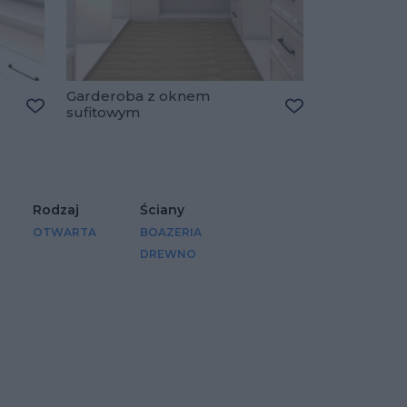
Garderoba z oknem
sufitowym
Dodaj do ulubionych
Dodaj do ulubio
Rodzaj
Ściany
OTWARTA
BOAZERIA
DREWNO