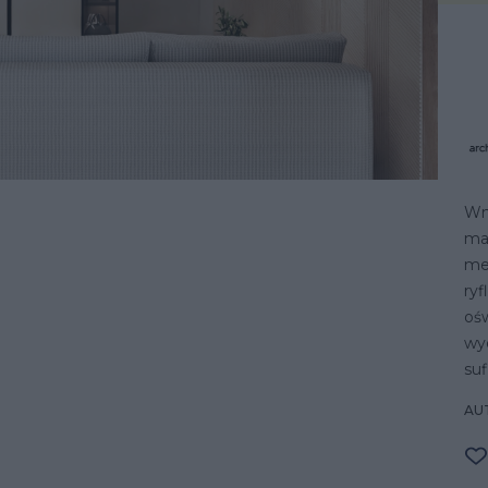
Wn
mat
me
ryf
ośw
wyd
suf
AU