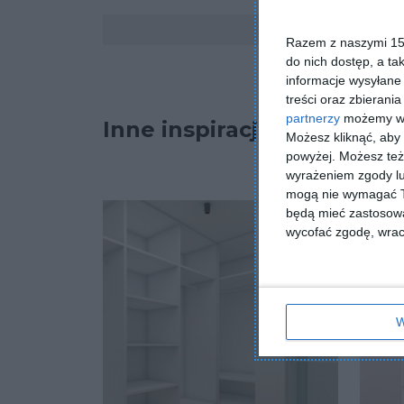
Komentarze
Razem z naszymi 153
do nich dostęp, a ta
informacje wysyłane 
treści oraz zbierania
partnerzy
możemy wyk
Inne inspiracje
Możesz kliknąć, aby
powyżej. Możesz też 
wyrażeniem zgody lu
mogą nie wymagać Tw
będą mieć zastosowa
wycofać zgodę, wraca
W