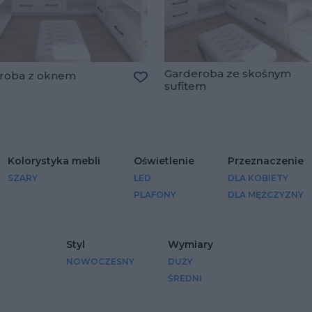
Garderoba ze skośnym
roba z oknem
sufitem
Dodaj do ulubionych
lubionych
Kolorystyka mebli
Oświetlenie
Przeznaczenie
SZARY
LED
DLA KOBIETY
PLAFONY
DLA MĘŻCZYZNY
Styl
Wymiary
NOWOCZESNY
DUŻY
ŚREDNI