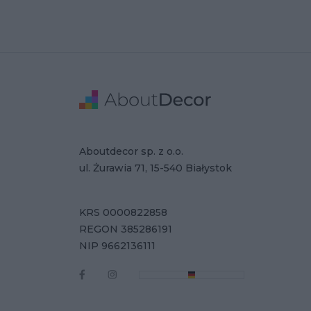
Stopka
Adres
Dane Firmy
Aboutdecor sp. z o.o.
ul. Żurawia 71, 15-540 Białystok
KRS 0000822858
REGON 385286191
NIP 9662136111