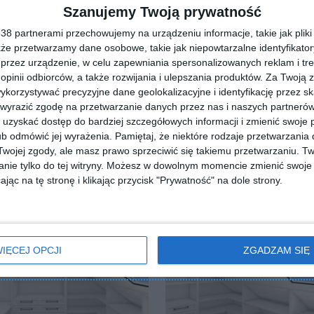
Szanujemy Twoją prywatność
ZADAJ PYTANIE
8 partnerami przechowujemy na urządzeniu informacje, takie jak pliki 
kże przetwarzamy dane osobowe, takie jak niepowtarzalne identyfikato
przez urządzenie, w celu zapewniania spersonalizowanych reklam i tre
 opinii odbiorców, a także rozwijania i ulepszania produktów.
Za Twoją z
orzystywać precyzyjne dane geolokalizacyjne i identyfikację przez s
 wyrazić zgodę na przetwarzanie danych przez nas i naszych partneró
uzyskać dostęp do bardziej szczegółowych informacji i zmienić swoje 
b odmówić jej wyrażenia.
Pamiętaj, że niektóre rodzaje przetwarzani
ojej zgody, ale masz prawo sprzeciwić się takiemu przetwarzaniu. Tw
nie tylko do tej witryny. Możesz w dowolnym momencie zmienić swoje 
jąc na tę stronę i klikając przycisk "Prywatność" na dole strony.
IĘCEJ OPCJI
ZGADZAM SIĘ