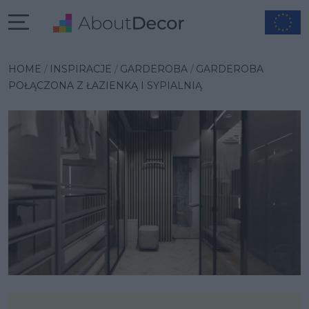
Wybrana inspiracja
HOME
INSPIRACJE
GARDEROBA
GARDEROBA
POŁĄCZONA Z ŁAZIENKĄ I SYPIALNIĄ