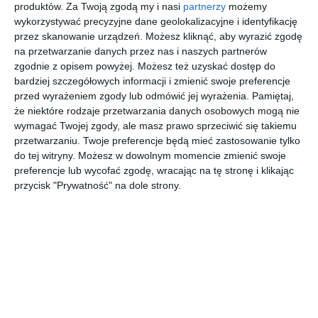
produktów.
Za Twoją zgodą my i nasi
partnerzy
możemy
AUTOR:
KS Projekt
wykorzystywać precyzyjne dane geolokalizacyjne i identyfikację
przez skanowanie urządzeń. Możesz kliknąć, aby wyrazić zgodę
DODAJ DO ULUBIONYCH
na przetwarzanie danych przez nas i naszych partnerów
zgodnie z opisem powyżej. Możesz też uzyskać dostęp do
UDOSTĘPNIJ
bardziej szczegółowych informacji i zmienić swoje preferencje
przed wyrażeniem zgody lub odmówić jej wyrażenia.
Pamiętaj,
Pozostałe zdjęcia w projekcie:
Projekt sypialni i garderoby
że niektóre rodzaje przetwarzania danych osobowych mogą nie
w stonowanej kolorystyce z dodatkami złota
wymagać Twojej zgody, ale masz prawo sprzeciwić się takiemu
przetwarzaniu. Twoje preferencje będą mieć zastosowanie tylko
do tej witryny. Możesz w dowolnym momencie zmienić swoje
preferencje lub wycofać zgodę, wracając na tę stronę i klikając
przycisk "Prywatność" na dole strony.