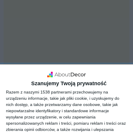
Szanujemy Twoją prywatność
INSPIRACJA
Garderoba połączona z
Razem z naszymi 1538 partnerami przechowujemy na
urządzeniu informacje, takie jak pliki cookie, i uzyskujemy do
łazienką i sypialnią
nich dostęp, a także przetwarzamy dane osobowe, takie jak
niepowtarzalne identyfikatory i standardowe informacje
wysyłane przez urządzenie, w celu zapewniania
Aranżacja sypialni z garderobą w nowoczesnym stylu z
spersonalizowanych reklam i treści, pomiaru reklam i treści oraz
zbierania opinii odbiorców, a także rozwijania i ulepszania
szarościami i w stonowanej kolorystyce z dodatkami złota.