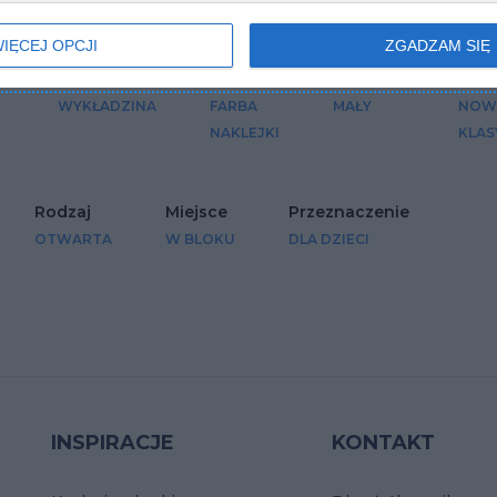
IĘCEJ OPCJI
ZGADZAM SIĘ
i
Podłoga
Ściany
Wymiary
Styl
WYKŁADZINA
FARBA
MAŁY
NOW
NAKLEJKI
KLAS
Rodzaj
Miejsce
Przeznaczenie
OTWARTA
W BLOKU
DLA DZIECI
INSPIRACJE
KONTAKT