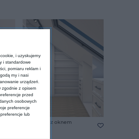
cookie, i uzyskujemy
ry i standardowe
ści, pomiaru reklam i
godą my i nasi
kanowanie urządzeń.
w zgodnie z opisem
preferencje przed
a danych osobowych
oje preferencje
preferencje lub
Garderoba z oknem
sufitowym
Dodaj do ulubionych
Dodaj do ulubio