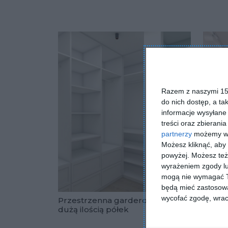
Razem z naszymi 153
do nich dostęp, a ta
informacje wysyłane 
treści oraz zbierania
partnerzy
możemy wyk
Możesz kliknąć, aby
powyżej. Możesz też 
wyrażeniem zgody lu
mogą nie wymagać Tw
będą mieć zastosowa
wycofać zgodę, wraca
Przestrzenna garderoba z
Garde
dużą ilością półek
Dodaj do u