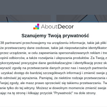
Szanujemy Twoją prywatność
8 partnerami przechowujemy na urządzeniu informacje, takie jak pliki 
kże przetwarzamy dane osobowe, takie jak niepowtarzalne identyfikato
przez urządzenie, w celu zapewniania spersonalizowanych reklam i tre
 opinii odbiorców, a także rozwijania i ulepszania produktów.
Za Twoją z
orzystywać precyzyjne dane geolokalizacyjne i identyfikację przez s
 wyrazić zgodę na przetwarzanie danych przez nas i naszych partneró
uzyskać dostęp do bardziej szczegółowych informacji i zmienić swoje 
b odmówić jej wyrażenia.
Pamiętaj, że niektóre rodzaje przetwarzani
ojej zgody, ale masz prawo sprzeciwić się takiemu przetwarzaniu. Tw
nie tylko do tej witryny. Możesz w dowolnym momencie zmienić swoje 
jąc na tę stronę i klikając przycisk "Prywatność" na dole strony.
Garderoba ze skośnym
roba z oknem
sufitem
Dodaj do ulubionych
lubionych