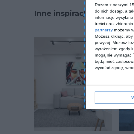
Razem z naszymi 153
do nich dostęp, a ta
Inne inspiracje
informacje wysyłane 
treści oraz zbierania
partnerzy
możemy wyk
Możesz kliknąć, aby
powyżej. Możesz też 
wyrażeniem zgody lu
mogą nie wymagać Tw
będą mieć zastosowa
wycofać zgodę, wraca
W