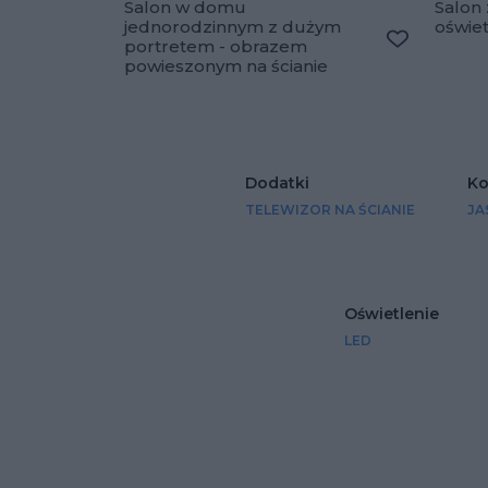
Salon w domu
Salon 
jednorodzinnym z dużym
oświe
portretem - obrazem
Dodaj do u
powieszonym na ścianie
Dodatki
Ko
TELEWIZOR NA ŚCIANIE
JA
Oświetlenie
LED