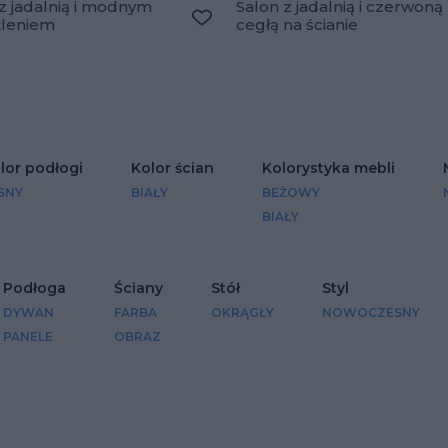
z jadalnią i modnym
Salon z jadalnią i czerwoną
tleniem
cegłą na ścianie
Dodaj do ulubionych
lubionych
lor podłogi
Kolor ścian
Kolorystyka mebli
SNY
BIAŁY
BEŻOWY
BIAŁY
Podłoga
Ściany
Stół
Styl
DYWAN
FARBA
OKRĄGŁY
NOWOCZESNY
PANELE
OBRAZ