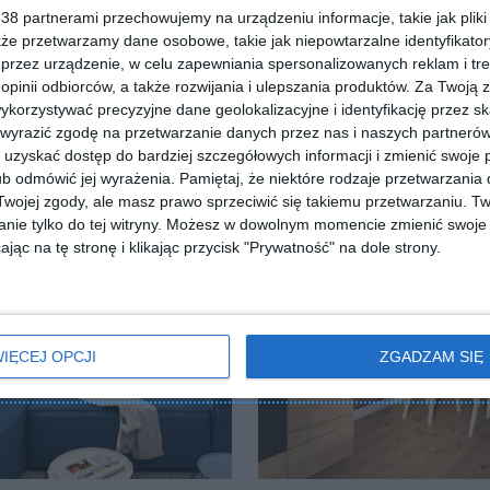
8 partnerami przechowujemy na urządzeniu informacje, takie jak pliki 
kże przetwarzamy dane osobowe, takie jak niepowtarzalne identyfikato
przez urządzenie, w celu zapewniania spersonalizowanych reklam i tre
 opinii odbiorców, a także rozwijania i ulepszania produktów.
Za Twoją z
orzystywać precyzyjne dane geolokalizacyjne i identyfikację przez s
 wyrazić zgodę na przetwarzanie danych przez nas i naszych partneró
uzyskać dostęp do bardziej szczegółowych informacji i zmienić swoje 
b odmówić jej wyrażenia.
Pamiętaj, że niektóre rodzaje przetwarzani
ojej zgody, ale masz prawo sprzeciwić się takiemu przetwarzaniu. Tw
nie tylko do tej witryny. Możesz w dowolnym momencie zmienić swoje 
jąc na tę stronę i klikając przycisk "Prywatność" na dole strony.
IĘCEJ OPCJI
ZGADZAM SIĘ