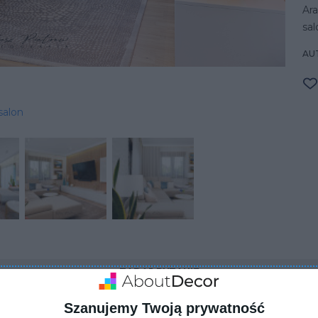
Ar
sal
AU
salon
ZADAJ PYTANIE
Szanujemy Twoją prywatność