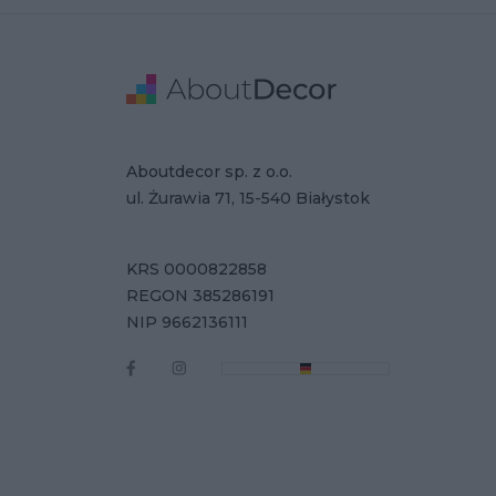
Stopka
Adres
Dane Firmy
Aboutdecor sp. z o.o.
ul. Żurawia 71, 15-540 Białystok
KRS 0000822858
REGON 385286191
NIP 9662136111