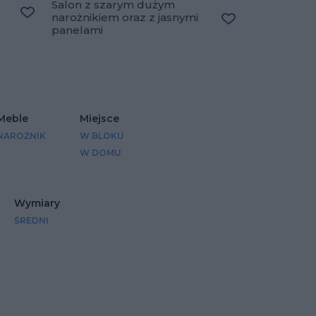
Salon z szarym dużym
narożnikiem oraz z jasnymi
Dodaj do ulubionych
panelami
Dodaj do ulubio
Meble
Miejsce
NAROŻNIK
W BLOKU
W DOMU
Wymiary
ŚREDNI