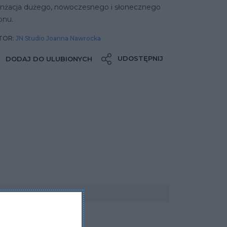
anżacja dużego, nowoczesnego i słonecznego
onu.
TOR:
JN Studio Joanna Nawrocka
UDOSTĘPNIJ
DODAJ DO ULUBIONYCH