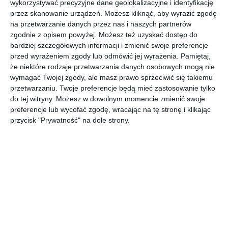
wykorzystywać precyzyjne dane geolokalizacyjne i identyfikację
przez skanowanie urządzeń. Możesz kliknąć, aby wyrazić zgodę
na przetwarzanie danych przez nas i naszych partnerów
zgodnie z opisem powyżej. Możesz też uzyskać dostęp do
bardziej szczegółowych informacji i zmienić swoje preferencje
przed wyrażeniem zgody lub odmówić jej wyrażenia.
Pamiętaj,
że niektóre rodzaje przetwarzania danych osobowych mogą nie
wymagać Twojej zgody, ale masz prawo sprzeciwić się takiemu
przetwarzaniu. Twoje preferencje będą mieć zastosowanie tylko
do tej witryny. Możesz w dowolnym momencie zmienić swoje
preferencje lub wycofać zgodę, wracając na tę stronę i klikając
INSPIRACJA
przycisk "Prywatność" na dole strony.
Duża sypialnia z biurkiem
na poddaszu
Duża sypialnia z biurkiem na poddaszu z oknami dachowymi
firmy Fakro.
AUTOR:
FAKRO