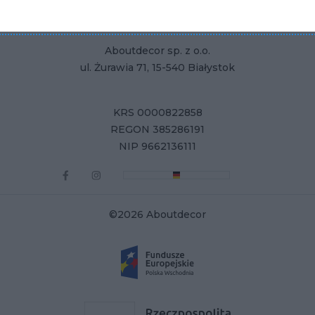
Aboutdecor sp. z o.o.
ul. Żurawia 71, 15-540 Białystok
KRS 0000822858
REGON 385286191
NIP 9662136111
©2026 Aboutdecor