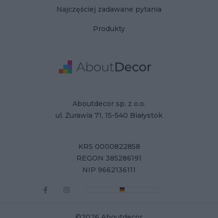
Najczęściej zadawane pytania
Produkty
Adres
Dane Firmy
Aboutdecor sp. z o.o.
ul. Żurawia 71, 15-540 Białystok
KRS 0000822858
REGON 385286191
NIP 9662136111
©2026 Aboutdecor