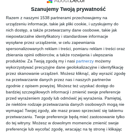
INSPIRACJA
Szanujemy Twoją prywatność
Duża garderoba z
Razem z naszymi 1538 partnerami przechowujemy na
podświetleniem Led
urządzeniu informacje, takie jak pliki cookie, i uzyskujemy do
nich dostęp, a także przetwarzamy dane osobowe, takie jak
niepowtarzalne identyfikatory i standardowe informacje
wysyłane przez urządzenie, w celu zapewniania
Aranżacja dużej garderoby z podświetleniem Led.
spersonalizowanych reklam i treści, pomiaru reklam i treści oraz
zbierania opinii odbiorców, a także rozwijania i ulepszania
AUTOR:
MANUKA PRACOWNIA PROJEKTOWA KATARZYNA PYKA
produktów.
Za Twoją zgodą my i nasi
partnerzy
możemy
wykorzystywać precyzyjne dane geolokalizacyjne i identyfikację
DODAJ DO ULUBIONYCH
przez skanowanie urządzeń. Możesz kliknąć, aby wyrazić zgodę
na przetwarzanie danych przez nas i naszych partnerów
UDOSTĘPNIJ
zgodnie z opisem powyżej. Możesz też uzyskać dostęp do
bardziej szczegółowych informacji i zmienić swoje preferencje
Pozostałe zdjęcia w projekcie:
Projekt wnętrza domu w
przed wyrażeniem zgody lub odmówić jej wyrażenia.
Pamiętaj,
Bielsko-Białej
że niektóre rodzaje przetwarzania danych osobowych mogą nie
wymagać Twojej zgody, ale masz prawo sprzeciwić się takiemu
przetwarzaniu. Twoje preferencje będą mieć zastosowanie tylko
do tej witryny. Możesz w dowolnym momencie zmienić swoje
preferencje lub wycofać zgodę, wracając na tę stronę i klikając