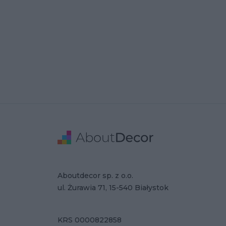
Stopka
Adres
Dane Firmy
Aboutdecor sp. z o.o.
ul. Żurawia 71, 15-540 Białystok
KRS 0000822858