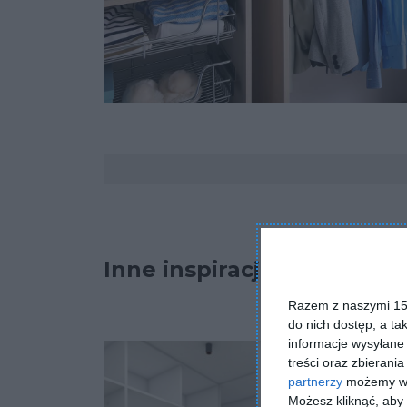
Komentarze
Inne inspiracje
Razem z naszymi 153
do nich dostęp, a ta
informacje wysyłane 
treści oraz zbierania
partnerzy
możemy wyk
Możesz kliknąć, aby