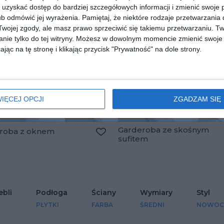
uzyskać dostęp do bardziej szczegółowych informacji i zmienić swoje 
b odmówić jej wyrażenia.
Pamiętaj, że niektóre rodzaje przetwarzani
ojej zgody, ale masz prawo sprzeciwić się takiemu przetwarzaniu. Tw
nie tylko do tej witryny. Możesz w dowolnym momencie zmienić swoje 
jąc na tę stronę i klikając przycisk "Prywatność" na dole strony.
IĘCEJ OPCJI
ZGADZAM SIĘ
Garderoba ze skośnym
roba z oknem
sufitem
Dodaj do ulubionych
lubionych
ebli
Podłoga
Ściany
Wymiary
Styl
PŁYTKI
FARBA
ŚREDNI
NOWOC