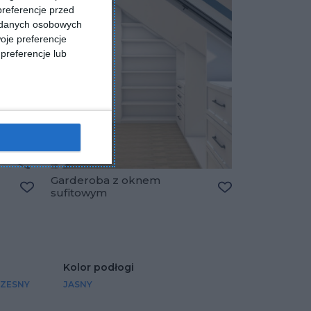
preferencje przed
a danych osobowych
oje preferencje
preferencje lub
Garderoba z oknem
sufitowym
Dodaj do ulubionych
Dodaj do ulubio
Kolor podłogi
ZESNY
JASNY