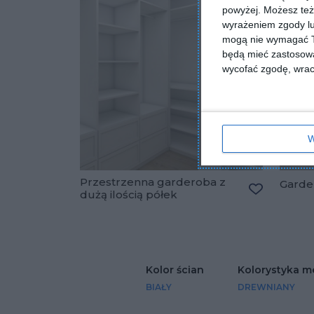
powyżej. Możesz też 
wyrażeniem zgody lu
mogą nie wymagać Tw
będą mieć zastosowa
wycofać zgodę, wraca
W
Przestrzenna garderoba z
Garde
dużą ilością półek
Dodaj do u
Kolor ścian
Kolorystyka m
BIAŁY
DREWNIANY