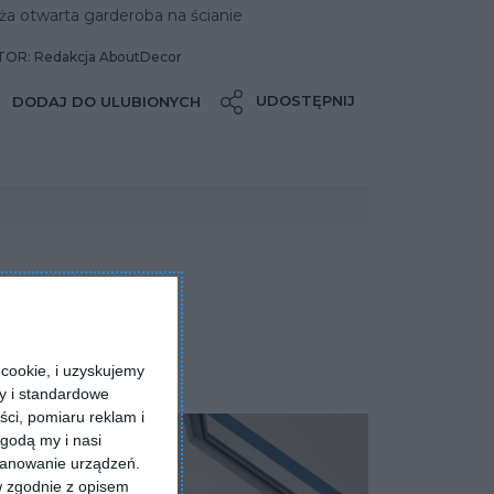
a otwarta garderoba na ścianie
OR: Redakcja AboutDecor
UDOSTĘPNIJ
DODAJ DO ULUBIONYCH
cookie, i uzyskujemy
ry i standardowe
ści, pomiaru reklam i
godą my i nasi
kanowanie urządzeń.
w zgodnie z opisem