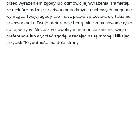
przed wyrażeniem zgody lub odmówić jej wyrażenia.
Pamiętaj,
Drewniany podest w ogrodzie z meblami.
że niektóre rodzaje przetwarzania danych osobowych mogą nie
AUTOR: Redakcja AboutDecor
wymagać Twojej zgody, ale masz prawo sprzeciwić się takiemu
przetwarzaniu. Twoje preferencje będą mieć zastosowanie tylko
DODAJ DO ULUBIONYCH
do tej witryny. Możesz w dowolnym momencie zmienić swoje
preferencje lub wycofać zgodę, wracając na tę stronę i klikając
UDOSTĘPNIJ
przycisk "Prywatność" na dole strony.
Komentarze
ZADAJ PYTANIE
Inne inspiracje