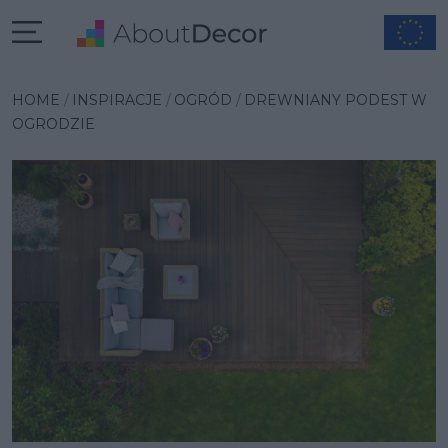
Wybrana inspiracja
HOME
INSPIRACJE
OGRÓD
DREWNIANY PODEST W
OGRODZIE