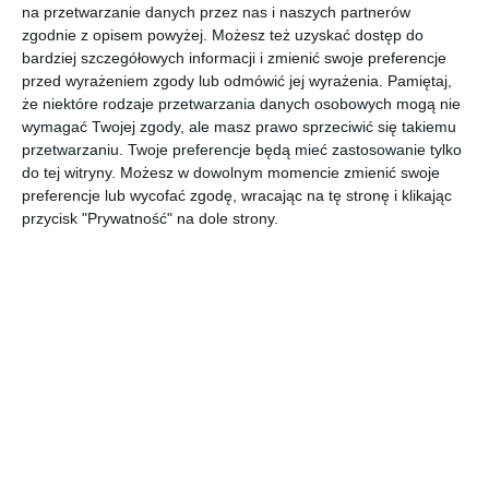
Aranżacja domu z ogrodem otwartym.
na przetwarzanie danych przez nas i naszych partnerów
zgodnie z opisem powyżej. Możesz też uzyskać dostęp do
AUTOR:
JUNG POLSKA
bardziej szczegółowych informacji i zmienić swoje preferencje
przed wyrażeniem zgody lub odmówić jej wyrażenia.
Pamiętaj,
DODAJ DO ULUBIONYCH
że niektóre rodzaje przetwarzania danych osobowych mogą nie
wymagać Twojej zgody, ale masz prawo sprzeciwić się takiemu
UDOSTĘPNIJ
przetwarzaniu. Twoje preferencje będą mieć zastosowanie tylko
do tej witryny. Możesz w dowolnym momencie zmienić swoje
Pozostałe zdjęcia w projekcie:
Nowoczesny dom z
preferencje lub wycofać zgodę, wracając na tę stronę i klikając
basenem
przycisk "Prywatność" na dole strony.