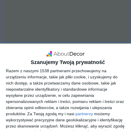
Szanujemy Twoją prywatność
Razem z naszymi 1538 partnerami przechowujemy na
urządzeniu informacje, takie jak pliki cookie, i uzyskujemy do
nich dostęp, a także przetwarzamy dane osobowe, takie jak
niepowtarzalne identyfikatory i standardowe informacje
INSPIRACJA
wysyłane przez urządzenie, w celu zapewniania
Dom z basenem
spersonalizowanych reklam i treści, pomiaru reklam i treści oraz
zbierania opinii odbiorców, a także rozwijania i ulepszania
produktów.
Za Twoją zgodą my i nasi
partnerzy
możemy
wykorzystywać precyzyjne dane geolokalizacyjne i identyfikację
Aranżacja domu z basenem.
przez skanowanie urządzeń. Możesz kliknąć, aby wyrazić zgodę