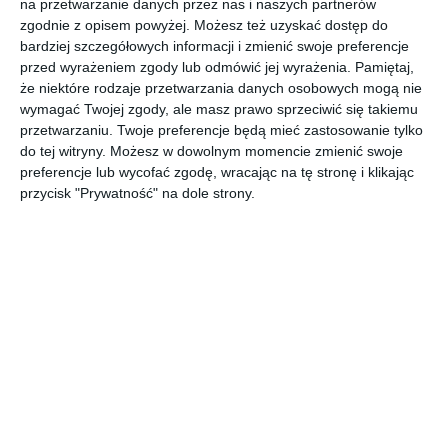
AUTOR:
JUNG POLSKA
na przetwarzanie danych przez nas i naszych partnerów
zgodnie z opisem powyżej. Możesz też uzyskać dostęp do
DODAJ DO ULUBIONYCH
bardziej szczegółowych informacji i zmienić swoje preferencje
przed wyrażeniem zgody lub odmówić jej wyrażenia.
Pamiętaj,
UDOSTĘPNIJ
że niektóre rodzaje przetwarzania danych osobowych mogą nie
wymagać Twojej zgody, ale masz prawo sprzeciwić się takiemu
Pozostałe zdjęcia w projekcie:
Nowoczesny dom z
przetwarzaniu. Twoje preferencje będą mieć zastosowanie tylko
basenem
do tej witryny. Możesz w dowolnym momencie zmienić swoje
preferencje lub wycofać zgodę, wracając na tę stronę i klikając
przycisk "Prywatność" na dole strony.