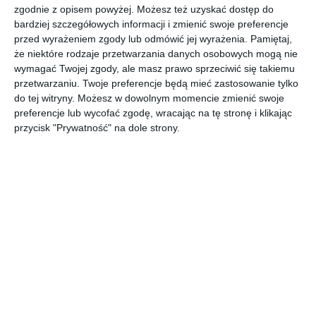
zgodnie z opisem powyżej. Możesz też uzyskać dostęp do
AUTOR: Redakcja AboutDecor
bardziej szczegółowych informacji i zmienić swoje preferencje
przed wyrażeniem zgody lub odmówić jej wyrażenia.
Pamiętaj,
DODAJ DO ULUBIONYCH
że niektóre rodzaje przetwarzania danych osobowych mogą nie
wymagać Twojej zgody, ale masz prawo sprzeciwić się takiemu
UDOSTĘPNIJ
przetwarzaniu. Twoje preferencje będą mieć zastosowanie tylko
do tej witryny. Możesz w dowolnym momencie zmienić swoje
preferencje lub wycofać zgodę, wracając na tę stronę i klikając
Komentarze
przycisk "Prywatność" na dole strony.
ZADAJ PYTANIE
Inne inspiracje