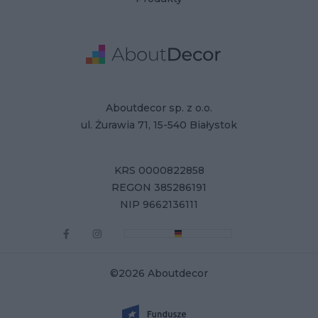
Adres
Dane Firmy
Aboutdecor sp. z o.o.
ul. Żurawia 71, 15-540 Białystok
KRS 0000822858
REGON 385286191
NIP 9662136111
©2026 Aboutdecor