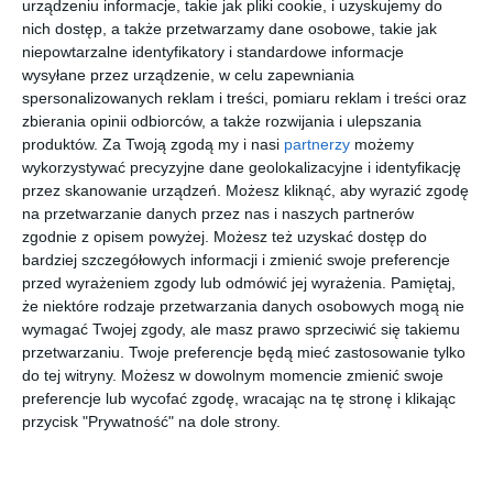
urządzeniu informacje, takie jak pliki cookie, i uzyskujemy do
nich dostęp, a także przetwarzamy dane osobowe, takie jak
niepowtarzalne identyfikatory i standardowe informacje
wysyłane przez urządzenie, w celu zapewniania
spersonalizowanych reklam i treści, pomiaru reklam i treści oraz
zbierania opinii odbiorców, a także rozwijania i ulepszania
INSPIRACJA
produktów.
Za Twoją zgodą my i nasi
partnerzy
możemy
Biała garderoba z
wykorzystywać precyzyjne dane geolokalizacyjne i identyfikację
przez skanowanie urządzeń. Możesz kliknąć, aby wyrazić zgodę
toaletką
na przetwarzanie danych przez nas i naszych partnerów
zgodnie z opisem powyżej. Możesz też uzyskać dostęp do
bardziej szczegółowych informacji i zmienić swoje preferencje
przed wyrażeniem zgody lub odmówić jej wyrażenia.
Pamiętaj,
Biała garderoba z toaletką i podświetlanym lustrem.
że niektóre rodzaje przetwarzania danych osobowych mogą nie
AUTOR:
MANUKA PRACOWNIA PROJEKTOWA KATARZYNA PYKA
wymagać Twojej zgody, ale masz prawo sprzeciwić się takiemu
przetwarzaniu. Twoje preferencje będą mieć zastosowanie tylko
DODAJ DO ULUBIONYCH
do tej witryny. Możesz w dowolnym momencie zmienić swoje
preferencje lub wycofać zgodę, wracając na tę stronę i klikając
UDOSTĘPNIJ
przycisk "Prywatność" na dole strony.
Pozostałe zdjęcia w projekcie:
Mieszkanie w jasnym stylu
scandi