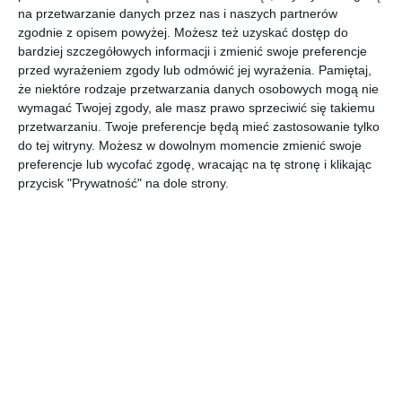
na przetwarzanie danych przez nas i naszych partnerów
zgodnie z opisem powyżej. Możesz też uzyskać dostęp do
bardziej szczegółowych informacji i zmienić swoje preferencje
przed wyrażeniem zgody lub odmówić jej wyrażenia.
Pamiętaj,
że niektóre rodzaje przetwarzania danych osobowych mogą nie
wymagać Twojej zgody, ale masz prawo sprzeciwić się takiemu
przetwarzaniu. Twoje preferencje będą mieć zastosowanie tylko
INSPIRACJA
do tej witryny. Możesz w dowolnym momencie zmienić swoje
Bateria w kuchni z
preferencje lub wycofać zgodę, wracając na tę stronę i klikając
przycisk "Prywatność" na dole strony.
termostatem oraz z
prostokątnym zlewem
Bateria w kuchni z firmy KLUDI z termostatem oraz z
prostokątnym zlewem.
AUTOR:
KLUDI
DODAJ DO ULUBIONYCH