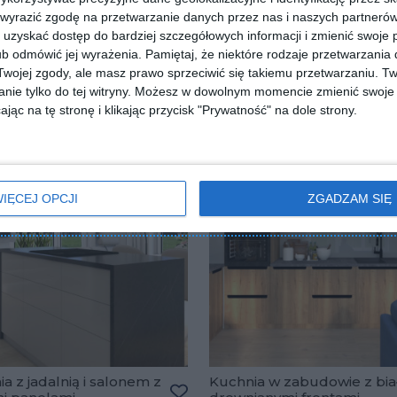
 wyrazić zgodę na przetwarzanie danych przez nas i naszych partneró
uzyskać dostęp do bardziej szczegółowych informacji i zmienić swoje 
b odmówić jej wyrażenia.
Pamiętaj, że niektóre rodzaje przetwarzani
ojej zgody, ale masz prawo sprzeciwić się takiemu przetwarzaniu. Tw
nie tylko do tej witryny. Możesz w dowolnym momencie zmienić swoje 
jąc na tę stronę i klikając przycisk "Prywatność" na dole strony.
IĘCEJ OPCJI
ZGADZAM SIĘ
a z jadalnią i salonem z
Kuchnia w zabudowie z bia