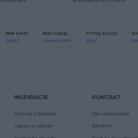
mi panelami
drewnianymi frontami
lubionych
Dodaj do ulubionych
Blat kolor
Blat rodzaj
Fronty kolory
Ko
SZARY
LAMINOWANY
BIAŁE
BI
INSPIRACJE
KONTAKT
Kuchnia z barkiem
Dla użytkownika
Tapety w salonie
Dla firmy