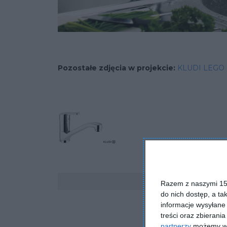
Pozostałe zdjęcia w projekcie:
KLUDI LEGO
Komentarze
Razem z naszymi 153
do nich dostęp, a ta
informacje wysyłane 
treści oraz zbierania
partnerzy
możemy wyk