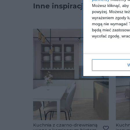
Inne inspiracje
Możesz kliknąć, aby
powyżej. Możesz też 
wyrażeniem zgody lu
mogą nie wymagać Tw
będą mieć zastosowa
wycofać zgodę, wraca
W
Kuchnia z czarno-drewnianą
Kuchni