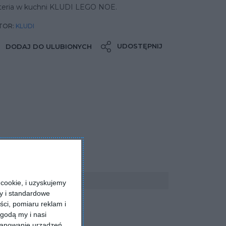
teria w kuchni KLUDI LEGO NOE.
TOR:
KLUDI
UDOSTĘPNIJ
DODAJ DO ULUBIONYCH
cookie, i uzyskujemy
ry i standardowe
ści, pomiaru reklam i
godą my i nasi
kanowanie urządzeń.