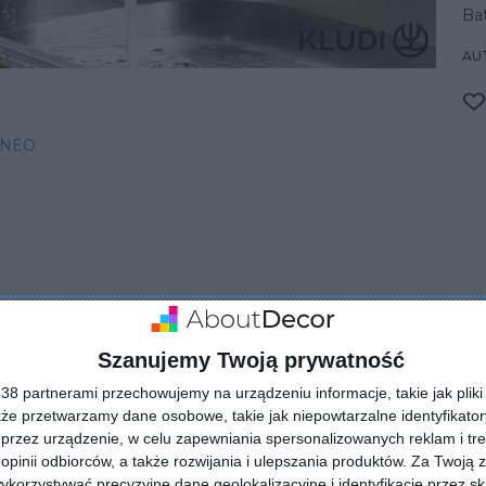
Ba
AU
 NEO
Szanujemy Twoją prywatność
ZADAJ PYTANIE
8 partnerami przechowujemy na urządzeniu informacje, takie jak pliki 
kże przetwarzamy dane osobowe, takie jak niepowtarzalne identyfikato
przez urządzenie, w celu zapewniania spersonalizowanych reklam i tre
 opinii odbiorców, a także rozwijania i ulepszania produktów.
Za Twoją z
orzystywać precyzyjne dane geolokalizacyjne i identyfikację przez s