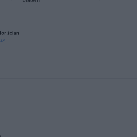
blatem
Dodaj do ulubionych
Dodaj do ulubio
lor ścian
AŁY