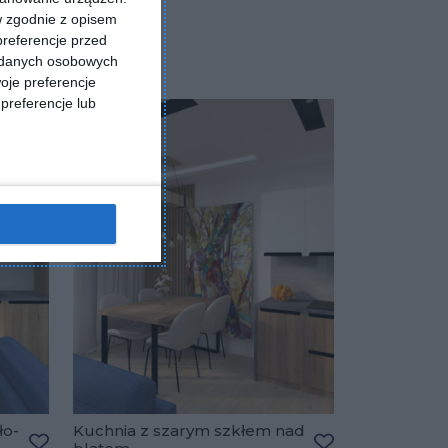
w zgodnie z opisem
preferencje przed
a danych osobowych
oje preferencje
preferencje lub
ło-
Kuchnia z szarym szkłem nad