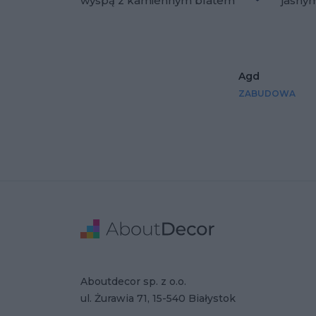
wyspą z kamiennym blatem
jasny
Dodaj do u
Agd
ZABUDOWA
Stopka
Adres
Dane Firmy
Aboutdecor sp. z o.o.
ul. Żurawia 71, 15-540 Białystok