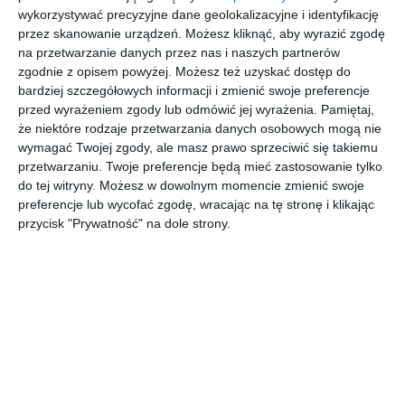
Aranżacja sypialni z rattanowym zagłówkiem i drewnianą
wykorzystywać precyzyjne dane geolokalizacyjne i identyfikację
szafką nocną z lampą w stylu glamour.
przez skanowanie urządzeń. Możesz kliknąć, aby wyrazić zgodę
na przetwarzanie danych przez nas i naszych partnerów
AUTOR:
Eurofirany
zgodnie z opisem powyżej. Możesz też uzyskać dostęp do
bardziej szczegółowych informacji i zmienić swoje preferencje
DODAJ DO ULUBIONYCH
przed wyrażeniem zgody lub odmówić jej wyrażenia.
Pamiętaj,
że niektóre rodzaje przetwarzania danych osobowych mogą nie
UDOSTĘPNIJ
wymagać Twojej zgody, ale masz prawo sprzeciwić się takiemu
przetwarzaniu. Twoje preferencje będą mieć zastosowanie tylko
Pozostałe zdjęcia w projekcie:
Aranżacja sypialni w stylu
do tej witryny. Możesz w dowolnym momencie zmienić swoje
rustykalnym
preferencje lub wycofać zgodę, wracając na tę stronę i klikając
przycisk "Prywatność" na dole strony.