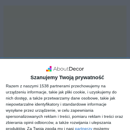
Szanujemy Twoją prywatność
Razem z naszymi 1538 partnerami przechowujemy na
urządzeniu informacje, takie jak pliki cookie, i uzyskujemy do
INSPIRACJA
nich dostęp, a także przetwarzamy dane osobowe, takie jak
Aranżacja sypialni z
niepowtarzalne identyfikatory i standardowe informacje
rattanowym zagłówkiem
wysyłane przez urządzenie, w celu zapewniania
spersonalizowanych reklam i treści, pomiaru reklam i treści oraz
zbierania opinii odbiorców, a także rozwijania i ulepszania
produktów.
Za Twoją zgodą my i nasi
partnerzy
możemy