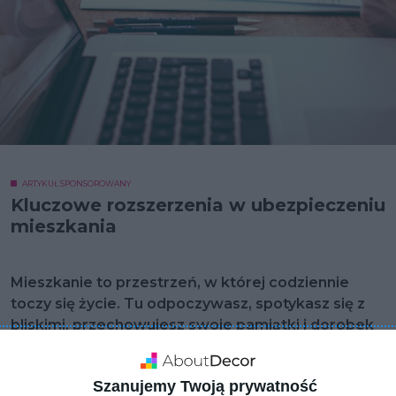
ARTYKUŁ SPONSOROWANY
Kluczowe rozszerzenia w ubezpieczeniu
mieszkania
Mieszkanie to przestrzeń, w której codziennie
toczy się życie. Tu odpoczywasz, spotykasz się z
bliskimi, przechowujesz swoje pamiątki i dorobek
wielu lat. Warto więc zadbać, by było ono
odpowiednio chronione. Nie tylko od najbardziej
Szanujemy Twoją prywatność
oczywistych zagrożeń, ale także od tych, które