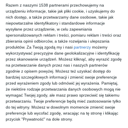
mogą zaskoczyć w najmniej oczekiwanym
Razem z naszymi 1538 partnerami przechowujemy na
momencie. Właśnie dlatego rozszerzenia w
urządzeniu informacje, takie jak pliki cookie, i uzyskujemy do
nich dostęp, a także przetwarzamy dane osobowe, takie jak
ubezpieczeniu mieszkania stają się tak ważne. To
niepowtarzalne identyfikatory i standardowe informacje
one decydują, czy w razie szkody naprawdę
wysyłane przez urządzenie, w celu zapewniania
będziesz mógł liczyć na wsparcie w pełnym
spersonalizowanych reklam i treści, pomiaru reklam i treści oraz
zakresie.
zbierania opinii odbiorców, a także rozwijania i ulepszania
produktów.
Za Twoją zgodą my i nasi
partnerzy
możemy
wykorzystywać precyzyjne dane geolokalizacyjne i identyfikację
Ubezpieczenie na wypadek
przez skanowanie urządzeń. Możesz kliknąć, aby wyrazić zgodę
kradzieży z włamaniem
na przetwarzanie danych przez nas i naszych partnerów
zgodnie z opisem powyżej. Możesz też uzyskać dostęp do
bardziej szczegółowych informacji i zmienić swoje preferencje
Jednym z najczęściej wybieranych rozszerzeń jest
przed wyrażeniem zgody lub odmówić jej wyrażenia.
Pamiętaj,
zabezpieczenie mieszkania przed skutkami włamania i
że niektóre rodzaje przetwarzania danych osobowych mogą nie
kradzieży. Zdarza się to zarówno w dużych miastach, jak i
wymagać Twojej zgody, ale masz prawo sprzeciwić się takiemu
mniejszych miejscowościach. Włamywacze potrafią działać
przetwarzaniu. Twoje preferencje będą mieć zastosowanie tylko
szybko i pozostawić duże straty. Dzięki dodatkowej ochronie
do tej witryny. Możesz w dowolnym momencie zmienić swoje
preferencje lub wycofać zgodę, wracając na tę stronę i klikając
rekompensowane są nie tylko uszkodzone drzwi czy okna,
przycisk "Prywatność" na dole strony.
ale także utracone przedmioty – sprzęt elektroniczny,