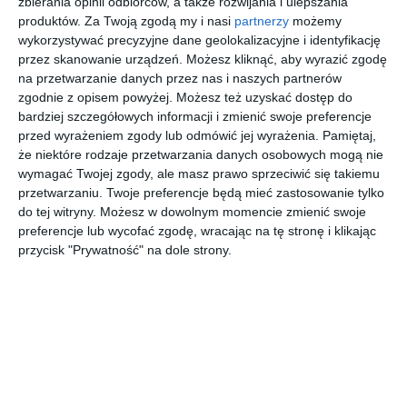
zbierania opinii odbiorców, a także rozwijania i ulepszania
produktów.
Za Twoją zgodą my i nasi
partnerzy
możemy
Jaki jest FAKTYCZNY stan mieszkania?
wykorzystywać precyzyjne dane geolokalizacyjne i identyfikację
przez skanowanie urządzeń. Możesz kliknąć, aby wyrazić zgodę
Zanim zaczniesz liczyć koszty, spójrz na swoje mieszkanie
na przetwarzanie danych przez nas i naszych partnerów
oczami krytycznego kupca. Twoja obiektywna ocena stanu
zgodnie z opisem powyżej. Możesz też uzyskać dostęp do
bardziej szczegółowych informacji i zmienić swoje preferencje
technicznego to fundament całej strategii.
przed wyrażeniem zgody lub odmówić jej wyrażenia.
Pamiętaj,
że niektóre rodzaje przetwarzania danych osobowych mogą nie
Skup się na trzech kluczowych obszarach. Po pierwsze,
wymagać Twojej zgody, ale masz prawo sprzeciwić się takiemu
sprawdź stan instalacji, szczelność okien i drzwi oraz system
przetwarzaniu. Twoje preferencje będą mieć zastosowanie tylko
ogrzewania. To elementy, których naprawy kupujący boją się
do tej witryny. Możesz w dowolnym momencie zmienić swoje
najbardziej. Następnie oceń
serce domu, czyli kuchnię i
preferencje lub wycofać zgodę, wracając na tę stronę i klikając
łazienkę
. Ich wygląd i funkcjonalność mają ogromny wpływ
przycisk "Prywatność" na dole strony.
na decyzję o zakupie. Na koniec przeanalizuj
pierwsze
wrażenie
, czyli ogólną estetykę lokalu: czystość ścian,
podłogi oraz sprawne oświetlenie.
Kto jest Twoim POTENCJALNYM klientem?
To absolutnie kluczowe pytanie! Różni kupujący mają różne