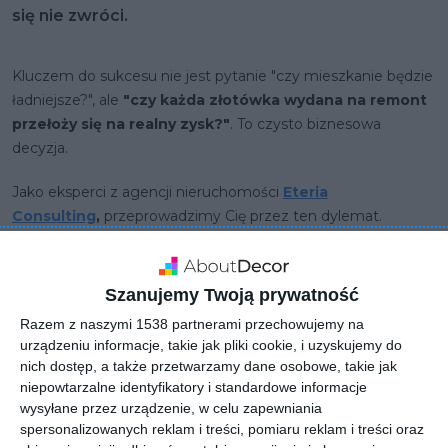
się nie zwróci.
Kluczem do sukcesu nie jest pytanie "czy mieszkanie będzie
ładniejsze?", ale
"czy każda złotówka wydana na remont
przełoży się na realny zysk?"
. To czysto biznesowa
decyzja.
Jako eksperci z agencji nieruchomości
Eteria
Consulting
,
przeprowadzimy Cię przez ten dylemat.
Pokażemy, jak podejść do tematu strategicznie, by nie
przepalić budżetu i zmaksymalizować zysk ze sprzedaży.
Szanujemy Twoją prywatność
Strategiczne pytania, które
Razem z naszymi 1538 partnerami przechowujemy na
musisz sobie zadać
urządzeniu informacje, takie jak pliki cookie, i uzyskujemy do
nich dostęp, a także przetwarzamy dane osobowe, takie jak
niepowtarzalne identyfikatory i standardowe informacje
Zanim kupisz pierwszą puszkę farby, zatrzymaj się i
wysyłane przez urządzenie, w celu zapewniania
przeanalizuj trzy kluczowe kwestie. Odpowiedź na nie
spersonalizowanych reklam i treści, pomiaru reklam i treści oraz
wskaże Ci właściwą drogę.