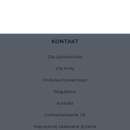
Ściana z telewizorem w salonie
Płytki betonowe do łazienki
KONTAKT
Dla użytkownika
Dla firmy
Polityka Prywatności
Regulamin
Kontakt
Dofinansowanie UE
Najczęściej zadawane pytania