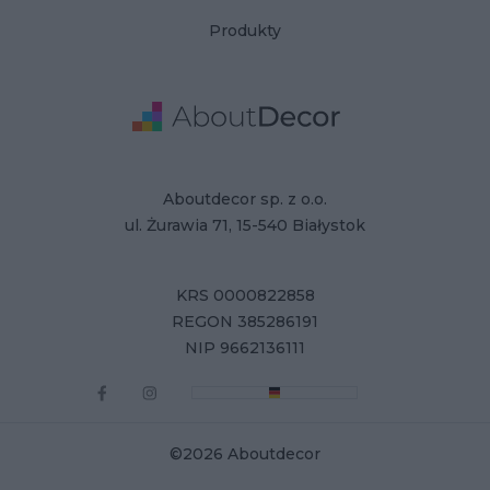
Produkty
Adres
Dane Firmy
Aboutdecor sp. z o.o.
ul. Żurawia 71, 15-540 Białystok
KRS 0000822858
REGON 385286191
NIP 9662136111
©2026 Aboutdecor