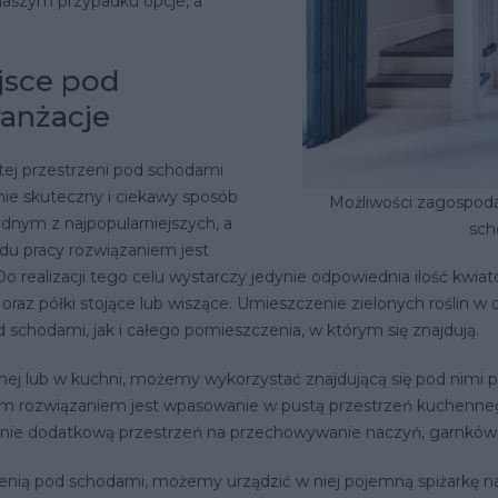
naszym przypadku opcje, a
jsce pod
anżacje
tej przestrzeni pod schodami
nie skuteczny i ciekawy sposób
Możliwości zagospoda
dnym z najpopularniejszych, a
sch
du pracy rozwiązaniem jest
ealizacji tego celu wystarczy jedynie odpowiednia ilość kwiató
i oraz półki stojące lub wiszące. Umieszczenie zielonych roślin 
d schodami, jak i całego pomieszczenia, w którym się znajdują.
iennej lub w kuchni, możemy wykorzystać znajdującą się pod nimi
ym rozwiązaniem jest wpasowanie w pustą przestrzeń kuchenne
nie dodatkową przestrzeń na przechowywanie naczyń, garnkó
zenią pod schodami, możemy urządzić w niej pojemną spiżarkę 