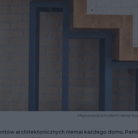
Miejsce pod schodami nieraz kry
tów architektonicznych niemal każdego domu. Pełnią