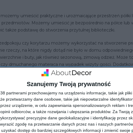
i możemy umieścić praktyczne i urozmaicające przestrzeń półki
u przedmiotów. Możemy umieścić je bezpośrednio na półce lub
także podstawę do stworzenia przytulnej biblioteczki.
przedpokoju czy korytarzu możemy wykorzystać na stworzenie 
ie rzeczy, na które nigdy dotąd nie było w domu odpowiednieg
ierzchnie i buty, jak również sezonową, zimową odzież. Może t
w czy dmuchanego materaca na wypadek wizyty gości. Dodatko
ortowy i rowery oraz akcesoria turystyczne, takie jak karimaty
Szanujemy Twoją prywatność
chodami może zmienić się także w przytulny kącik dla psa. Wy
dą w pobliżu. Wygospodarowanie pod schodami dodatkowego mie
8 partnerami przechowujemy na urządzeniu informacje, takie jak pliki 
nież nasz zwierzak będzie miał w domu swój własny pokój!
kże przetwarzamy dane osobowe, takie jak niepowtarzalne identyfikato
przez urządzenie, w celu zapewniania spersonalizowanych reklam i tre
 opinii odbiorców, a także rozwijania i ulepszania produktów.
Za Twoją z
orzystywać precyzyjne dane geolokalizacyjne i identyfikację przez s
 wyrazić zgodę na przetwarzanie danych przez nas i naszych partneró
uzyskać dostęp do bardziej szczegółowych informacji i zmienić swoje 