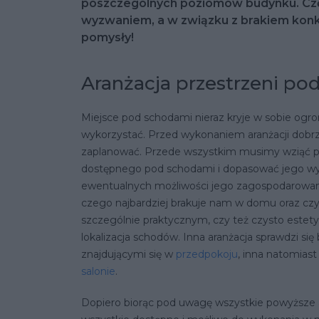
poszczególnych poziomów budynku. Często
wyzwaniem, a w związku z brakiem kon
pomysły!
Aranżacja przestrzeni po
Miejsce pod schodami nieraz kryje w sobie ogro
wykorzystać. Przed wykonaniem aranżacji dobrze
zaplanować. Przede wszystkim musimy wziąć p
dostępnego pod schodami i dopasować jego wy
ewentualnych możliwości jego zagospodarowania
czego najbardziej brakuje nam w domu oraz czy
szczególnie praktycznym, czy też czysto estety
lokalizacja schodów. Inna aranżacja sprawdzi s
znajdującymi się w
przedpokoju
, inna natomias
salonie
.
Dopiero biorąc pod uwagę wszystkie powyższe