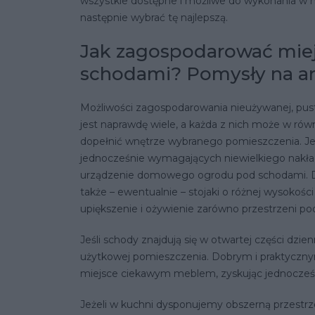
wszystkie dostępne i możliwe do wykonania w 
następnie wybrać tę najlepszą.
Jak zagospodarować mie
schodami? Pomysły na ar
Możliwości zagospodarowania nieużywanej, pus
jest naprawdę wiele, a każda z nich może w rów
dopełnić wnętrze wybranego pomieszczenia. Je
jednocześnie wymagających niewielkiego nakła
urządzenie domowego ogrodu pod schodami. Do r
także – ewentualnie – stojaki o różnej wysokośc
upiększenie i ożywienie zarówno przestrzeni po
Jeśli schody znajdują się w otwartej części dz
użytkowej pomieszczenia. Dobrym i praktyczn
miejsce ciekawym meblem, zyskując jednocześ
Jeżeli w kuchni dysponujemy obszerną przestr