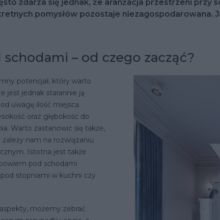
 zdarza się jednak, że aranżacja przestrzeni przy sch
kretnych pomysłów pozostaje niezagospodarowana. J
d schodami – od czego zacząć?
mny potencjał, który warto
 jest jednak starannie ją
od uwagę ilość miejsca
sokość oraz głębokość do
. Warto zastanowić się także,
 zależy nam na rozwiązaniu
cznym. Istotna jest także
ię bowiem pod schodami
t pod stopniami w kuchni czy
 aspekty, możemy zebrać