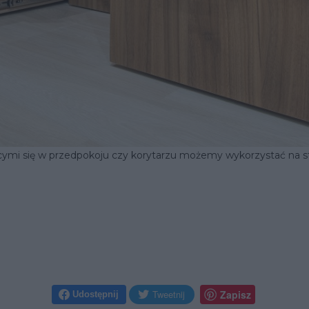
cymi się w przedpokoju czy korytarzu możemy wykorzystać na 
Udostępnij na Twitter
Zapisz na Pinteres
Tweetnij
Zapisz
Udostępnij
Udostępnij na Facebook