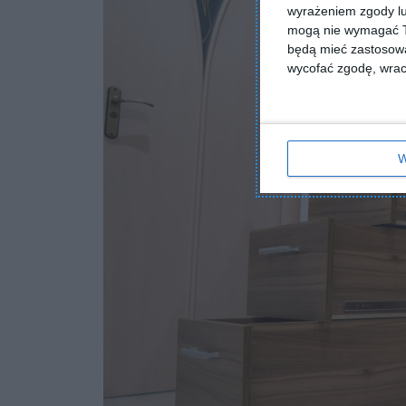
wyrażeniem zgody lu
mogą nie wymagać Tw
będą mieć zastosowa
wycofać zgodę, wraca
W