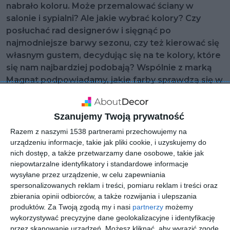
nabrało koloru. Może przemalować ściany w
salonie i sypialni? Ale jakie wybrać kolory? Czy
posłuchać rad designerów i sięgnąć po
najmodniejsze barwy sezonu, czy też kierować się
własnym gustem, decydując się na te kolory, które
się nam najbardziej podobają? Wspólnie z marką
Magnat podpowiadamy, jakie farby sprawdzą się w
różnych wnętrzach, które kolory są najmodniejsze i
dlaczego warto kierować się własnym gustem.
Szanujemy Twoją prywatność
Razem z naszymi 1538 partnerami przechowujemy na
Jakie wnętrze
urządzeniu informacje, takie jak pliki cookie, i uzyskujemy do
nich dostęp, a także przetwarzamy dane osobowe, takie jak
Przemyślany wybór kolorów to klucz do sukcesu przy
niepowtarzalne identyfikatory i standardowe informacje
urządzaniu mieszkania, bo w dużej mierze to właśnie barwy
wysyłane przez urządzenie, w celu zapewniania
spersonalizowanych reklam i treści, pomiaru reklam i treści oraz
tworzą nastrój miejsca i decydują o tym, jak czujemy się w
zbierania opinii odbiorców, a także rozwijania i ulepszania
danej przestrzeni. Dlatego zanim zdecydujemy się na
produktów.
Za Twoją zgodą my i nasi
partnerzy
możemy
konkretny kolor, pomyślmy, jakie wnętrze chcemy nim
wykorzystywać precyzyjne dane geolokalizacyjne i identyfikację
pomalować. Czy jest małe, ze słabym dostępem do światła
przez skanowanie urządzeń. Możesz kliknąć, aby wyrazić zgodę