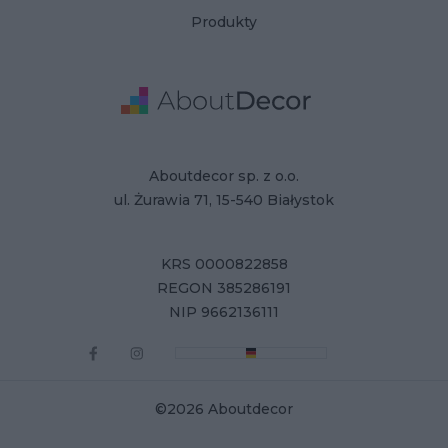
Produkty
Adres
Dane Firmy
Aboutdecor sp. z o.o.
ul. Żurawia 71, 15-540 Białystok
KRS 0000822858
REGON 385286191
NIP 9662136111
©2026 Aboutdecor