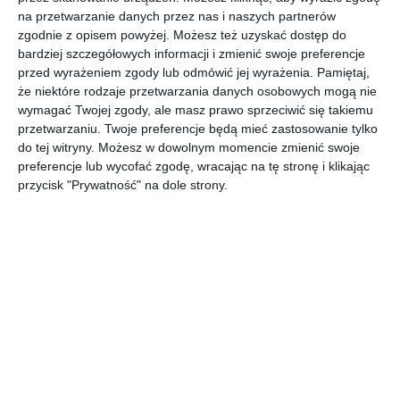
słonecznego, a może wręcz przeciwnie – przestronne i
na przetwarzanie danych przez nas i naszych partnerów
jasne? Czy będziemy w nim spędzać wiele godzin, czy też
zgodnie z opisem powyżej. Możesz też uzyskać dostęp do
tylko przechodzić przez to pomieszczenie? I jakimi
bardziej szczegółowych informacji i zmienić swoje preferencje
przed wyrażeniem zgody lub odmówić jej wyrażenia.
Pamiętaj,
elementami wyposażenia już dysponujemy: czy mamy
że niektóre rodzaje przetwarzania danych osobowych mogą nie
gotowy zestaw mebli, który chcemy wstawić do
wymagać Twojej zgody, ale masz prawo sprzeciwić się takiemu
przemalowanego pokoju; czy też planujemy wymienić
przetwarzaniu. Twoje preferencje będą mieć zastosowanie tylko
wyposażenie częściowo albo całkowicie? Pamiętajmy też, że
do tej witryny. Możesz w dowolnym momencie zmienić swoje
przedmioty użytkowe, grzejniki czy włączniki – to nie są
preferencje lub wycofać zgodę, wracając na tę stronę i klikając
mało ważne detale, ale składowe wnętrza, które je
przycisk "Prywatność" na dole strony.
współtworzą, dlatego warto je dobrać tak, żeby pasowały do
koloru ścian. Rozpatrzmy po kolei wszystkie te czynniki i
dokonajmy odpowiedniego wyboru.
Salon, kuchnia czy przedpokój
To, do jakiego pomieszczenia dobieramy kolor farby, ma
kolosalne znaczenie. Gdy chcemy pomalować ściany w
kuchni lub łazience, zwróćmy uwagę, czy wybrany przez nas
produkt zabezpieczy ściany przed pleśnią i grzybami. W