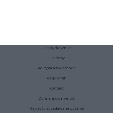
Ściana z telewizorem w salonie
Płytki betonowe do łazienki
KONTAKT
Dla użytkownika
Dla firmy
Polityka Prywatności
Regulamin
Kontakt
Dofinansowanie UE
Najczęściej zadawane pytania