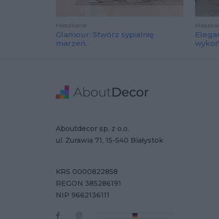
Mieszkanie
Mieszka
Glamour: Stwórz sypialnię
Elega
marzeń.
wyko
Stopka
Adres
Dane Firmy
Aboutdecor sp. z o.o.
ul. Żurawia 71, 15-540 Białystok
KRS 0000822858
REGON 385286191
NIP 9662136111