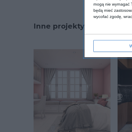
mogą nie wymagać Tw
będą mieć zastosowa
wycofać zgodę, wraca
Inne projekty
W