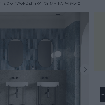
 Z O.O.
WONDER SKY - CERAMIKA PARADYŻ
Następna inspiracja
iracja