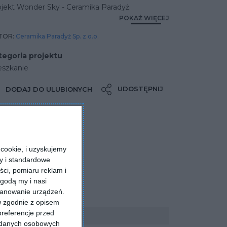
ojekt Wonder Sky - Ceramika Paradyż.
POKAŻ WIĘCEJ
TOR:
Ceramika Paradyż Sp. z o.o.
tegoria projektu
eszkanie
UDOSTĘPNIJ
DODAJ DO ULUBIONYCH
cookie, i uzyskujemy
ry i standardowe
ści, pomiaru reklam i
godą my i nasi
kanowanie urządzeń.
w zgodnie z opisem
preferencje przed
a danych osobowych