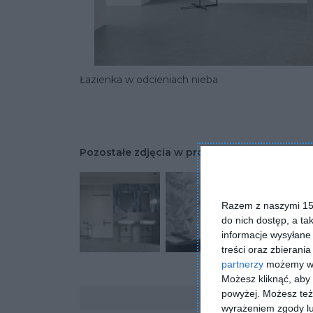
Łazienka w odcieniach nieba
Pozostałe zdjęcia w projekcie:
Wonder Sky -
Razem z naszymi 153
do nich dostęp, a ta
informacje wysyłane 
treści oraz zbierania
partnerzy
możemy wyk
Możesz kliknąć, aby
Komentarze
powyżej. Możesz też 
wyrażeniem zgody lu