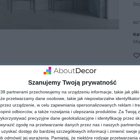
Pr
AU
Ka
Mi
 Ceramika Paradyż
Szanujemy Twoją prywatność
8 partnerami przechowujemy na urządzeniu informacje, takie jak pliki 
kże przetwarzamy dane osobowe, takie jak niepowtarzalne identyfikato
przez urządzenie, w celu zapewniania spersonalizowanych reklam i tre
 opinii odbiorców, a także rozwijania i ulepszania produktów.
Za Twoją z
orzystywać precyzyjne dane geolokalizacyjne i identyfikację przez s
 wyrazić zgodę na przetwarzanie danych przez nas i naszych partneró
uzyskać dostęp do bardziej szczegółowych informacji i zmienić swoje 
ZADAJ PYTANIE
b odmówić jej wyrażenia.
Pamiętaj, że niektóre rodzaje przetwarzani