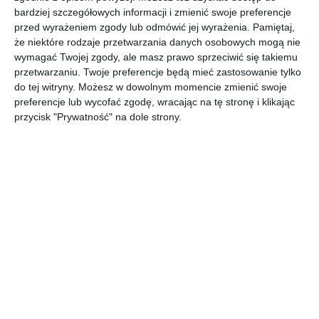
bardziej szczegółowych informacji i zmienić swoje preferencje
przed wyrażeniem zgody lub odmówić jej wyrażenia.
Pamiętaj,
że niektóre rodzaje przetwarzania danych osobowych mogą nie
Sypialnia z pikowanymi i tapicerowanymi meblami w kolorze
wymagać Twojej zgody, ale masz prawo sprzeciwić się takiemu
pudrowego różu.
przetwarzaniu. Twoje preferencje będą mieć zastosowanie tylko
POKAŻ WIĘCEJ
do tej witryny. Możesz w dowolnym momencie zmienić swoje
preferencje lub wycofać zgodę, wracając na tę stronę i klikając
AUTOR:
Kler
przycisk "Prywatność" na dole strony.
Kategoria projektu
Mieszkanie
UDOSTĘPNIJ
DODAJ DO ULUBIONYCH
Pozostałe zdjęcia w projekcie:
Sypialnia z pikowanymi i
tapicerowanymi meblami