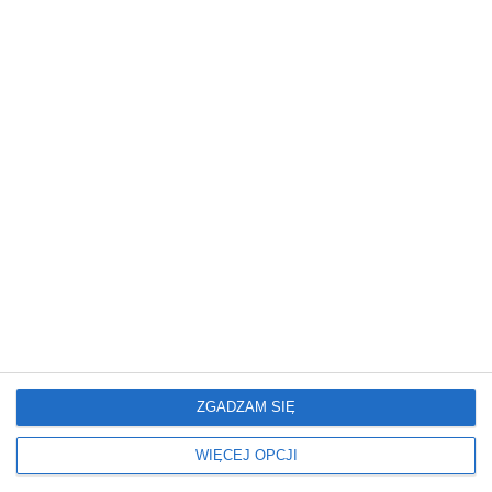
Mieszkanie
Mieszkanie
Glamour: Stwórz sypialnię
Elegancki salon z
marzeń.
nowoczesnym
wykończeniem
ZGADZAM SIĘ
WIĘCEJ OPCJI
Mieszkanie
Mieszkanie
Nowoczesne Mieszkanie
Mieszkanie z