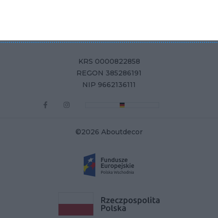
Aboutdecor sp. z o.o.
ul. Żurawia 71, 15-540 Białystok
KRS 0000822858
REGON 385286191
NIP 9662136111
©2026 Aboutdecor