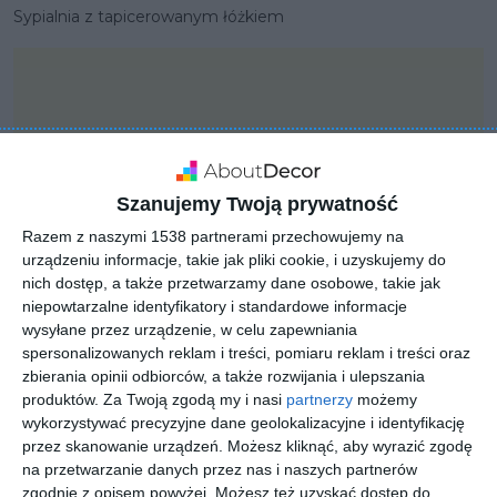
Sypialnia z tapicerowanym łóżkiem
Szanujemy Twoją prywatność
Razem z naszymi 1538 partnerami przechowujemy na
urządzeniu informacje, takie jak pliki cookie, i uzyskujemy do
nich dostęp, a także przetwarzamy dane osobowe, takie jak
niepowtarzalne identyfikatory i standardowe informacje
wysyłane przez urządzenie, w celu zapewniania
spersonalizowanych reklam i treści, pomiaru reklam i treści oraz
zbierania opinii odbiorców, a także rozwijania i ulepszania
PROJEKT
produktów.
Za Twoją zgodą my i nasi
partnerzy
możemy
Sypialnia z pikowanymi i
wykorzystywać precyzyjne dane geolokalizacyjne i identyfikację
tapicerowanymi
przez skanowanie urządzeń. Możesz kliknąć, aby wyrazić zgodę
na przetwarzanie danych przez nas i naszych partnerów
meblami
zgodnie z opisem powyżej. Możesz też uzyskać dostęp do