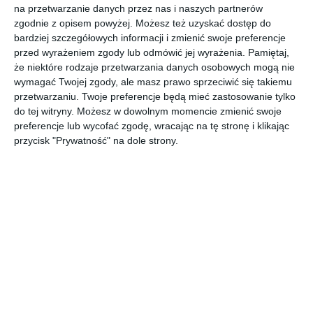
na przetwarzanie danych przez nas i naszych partnerów
zgodnie z opisem powyżej. Możesz też uzyskać dostęp do
bardziej szczegółowych informacji i zmienić swoje preferencje
Salon z fotelem przeznaczonym do wypoczynku z
przed wyrażeniem zgody lub odmówić jej wyrażenia.
Pamiętaj,
modnymi szafkami stojącymi.
że niektóre rodzaje przetwarzania danych osobowych mogą nie
POKAŻ WIĘCEJ
wymagać Twojej zgody, ale masz prawo sprzeciwić się takiemu
przetwarzaniu. Twoje preferencje będą mieć zastosowanie tylko
AUTOR:
Kler
do tej witryny. Możesz w dowolnym momencie zmienić swoje
preferencje lub wycofać zgodę, wracając na tę stronę i klikając
Kategoria projektu
przycisk "Prywatność" na dole strony.
Mieszkanie
UDOSTĘPNIJ
DODAJ DO ULUBIONYCH
Pozostałe zdjęcia w projekcie:
Salon z fotelem
przeznaczonym do wypoczynku