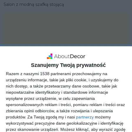
Salon z modną szafką stojącą
Szanujemy Twoją prywatność
Razem z naszymi 1538 partnerami przechowujemy na
urządzeniu informacje, takie jak pliki cookie, i uzyskujemy do
nich dostęp, a także przetwarzamy dane osobowe, takie jak
niepowtarzalne identyfikatory i standardowe informacje
wysyłane przez urządzenie, w celu zapewniania
PROJEKT
spersonalizowanych reklam i treści, pomiaru reklam i treści oraz
Salon z fotelem
zbierania opinii odbiorców, a także rozwijania i ulepszania
produktów.
Za Twoją zgodą my i nasi
partnerzy
możemy
przeznaczonym do
wykorzystywać precyzyjne dane geolokalizacyjne i identyfikację
wypoczynku
przez skanowanie urządzeń. Możesz kliknąć, aby wyrazić zgodę