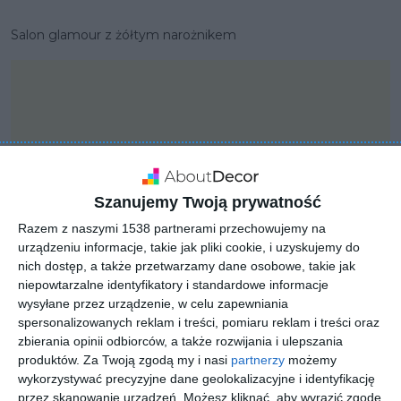
Salon glamour z żółtym narożnikem
Szanujemy Twoją prywatność
Razem z naszymi 1538 partnerami przechowujemy na
urządzeniu informacje, takie jak pliki cookie, i uzyskujemy do
nich dostęp, a także przetwarzamy dane osobowe, takie jak
niepowtarzalne identyfikatory i standardowe informacje
wysyłane przez urządzenie, w celu zapewniania
spersonalizowanych reklam i treści, pomiaru reklam i treści oraz
PROJEKT
zbierania opinii odbiorców, a także rozwijania i ulepszania
Salon w stylu glamour z
produktów.
Za Twoją zgodą my i nasi
partnerzy
możemy
wykorzystywać precyzyjne dane geolokalizacyjne i identyfikację
tapicerowanym
przez skanowanie urządzeń. Możesz kliknąć, aby wyrazić zgodę