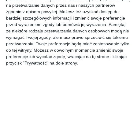
narożnikiem w kolorze
na przetwarzanie danych przez nas i naszych partnerów
żółtym
zgodnie z opisem powyżej. Możesz też uzyskać dostęp do
bardziej szczegółowych informacji i zmienić swoje preferencje
przed wyrażeniem zgody lub odmówić jej wyrażenia.
Pamiętaj,
że niektóre rodzaje przetwarzania danych osobowych mogą nie
Salon w stylu glamour z tapicerowanym narożnikiem w
wymagać Twojej zgody, ale masz prawo sprzeciwić się takiemu
przetwarzaniu. Twoje preferencje będą mieć zastosowanie tylko
kolorze żółtym firmy Kler- model Libretto.
do tej witryny. Możesz w dowolnym momencie zmienić swoje
POKAŻ WIĘCEJ
preferencje lub wycofać zgodę, wracając na tę stronę i klikając
AUTOR:
Kler
przycisk "Prywatność" na dole strony.
Kategoria projektu
Dom
UDOSTĘPNIJ
DODAJ DO ULUBIONYCH
Pozostałe zdjęcia w projekcie:
Salon w stylu glamour z
tapicerowanym narożnikiem w kolorze żółtym