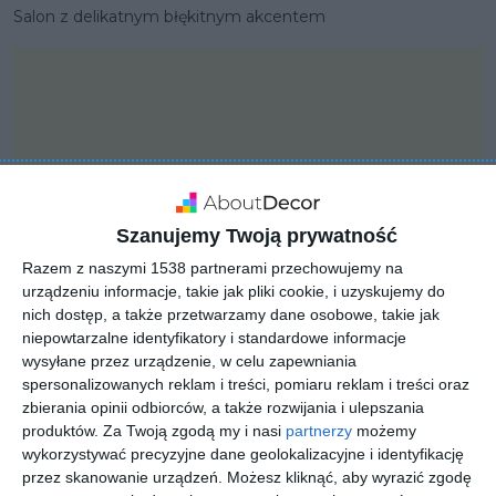
Salon z delikatnym błękitnym akcentem
Szanujemy Twoją prywatność
Razem z naszymi 1538 partnerami przechowujemy na
urządzeniu informacje, takie jak pliki cookie, i uzyskujemy do
nich dostęp, a także przetwarzamy dane osobowe, takie jak
niepowtarzalne identyfikatory i standardowe informacje
wysyłane przez urządzenie, w celu zapewniania
spersonalizowanych reklam i treści, pomiaru reklam i treści oraz
PROJEKT
zbierania opinii odbiorców, a także rozwijania i ulepszania
Projekt wnętrza
produktów.
Za Twoją zgodą my i nasi
partnerzy
możemy
Pogorzelica
wykorzystywać precyzyjne dane geolokalizacyjne i identyfikację
przez skanowanie urządzeń. Możesz kliknąć, aby wyrazić zgodę