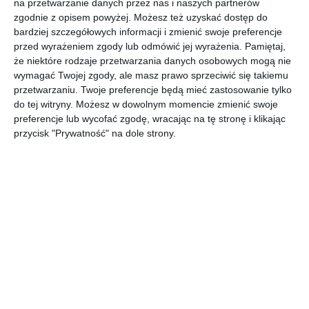
na przetwarzanie danych przez nas i naszych partnerów
zgodnie z opisem powyżej. Możesz też uzyskać dostęp do
Projekt wnętrza Pogorzelica 46m2.
bardziej szczegółowych informacji i zmienić swoje preferencje
POKAŻ WIĘCEJ
przed wyrażeniem zgody lub odmówić jej wyrażenia.
Pamiętaj,
że niektóre rodzaje przetwarzania danych osobowych mogą nie
AUTOR:
ARCHITEKA
wymagać Twojej zgody, ale masz prawo sprzeciwić się takiemu
przetwarzaniu. Twoje preferencje będą mieć zastosowanie tylko
Kategoria projektu
do tej witryny. Możesz w dowolnym momencie zmienić swoje
Mieszkanie
preferencje lub wycofać zgodę, wracając na tę stronę i klikając
przycisk "Prywatność" na dole strony.
UDOSTĘPNIJ
DODAJ DO ULUBIONYCH
Pozostałe zdjęcia w projekcie:
Projekt wnętrza
Pogorzelica