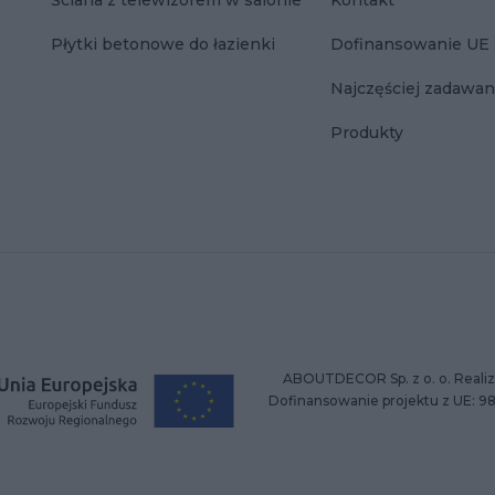
Ściana z telewizorem w salonie
Kontakt
Płytki betonowe do łazienki
Dofinansowanie UE
Najczęściej zadawan
Produkty
ABOUTDECOR Sp. z o. o. Realiz
Dofinansowanie projektu z UE: 9