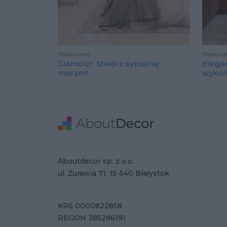
Mieszkanie
Mieszka
Glamour: Stwórz sypialnię
Elega
marzeń.
wyko
Stopka
Adres
Dane Firmy
Aboutdecor sp. z o.o.
ul. Żurawia 71, 15-540 Białystok
KRS 0000822858
REGON 385286191