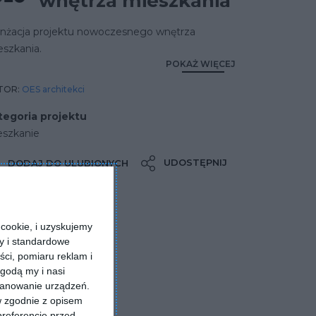
wnętrza mieszkania
anżacja projektu nowoczesnego wnętrza
eszkania.
POKAŻ WIĘCEJ
TOR:
OES architekci
tegoria projektu
eszkanie
UDOSTĘPNIJ
DODAJ DO ULUBIONYCH
cookie, i uzyskujemy
ry i standardowe
ści, pomiaru reklam i
godą my i nasi
kanowanie urządzeń.
w zgodnie z opisem
preferencje przed