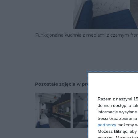
Funkcjonalna kuchnia z meblami z czarnym fro
Pozostałe zdjęcia w projekcie:
Projekt nowo
Razem z naszymi 153
do nich dostęp, a ta
informacje wysyłane 
treści oraz zbierania
partnerzy
możemy wyk
Możesz kliknąć, aby
powyżej. Możesz też 