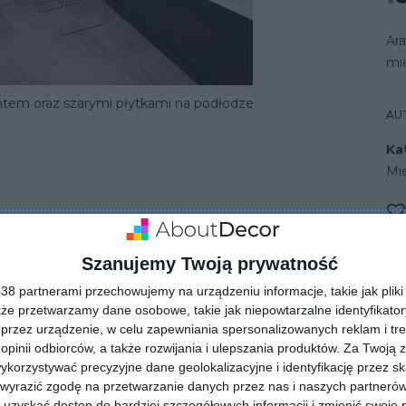
Ar
mi
ntem oraz szarymi płytkami na podłodze
AU
Ka
Mi
czesnego wnętrza mieszkania
Szanujemy Twoją prywatność
8 partnerami przechowujemy na urządzeniu informacje, takie jak pliki 
kże przetwarzamy dane osobowe, takie jak niepowtarzalne identyfikato
przez urządzenie, w celu zapewniania spersonalizowanych reklam i tre
 opinii odbiorców, a także rozwijania i ulepszania produktów.
Za Twoją z
orzystywać precyzyjne dane geolokalizacyjne i identyfikację przez s
 wyrazić zgodę na przetwarzanie danych przez nas i naszych partneró
uzyskać dostęp do bardziej szczegółowych informacji i zmienić swoje 