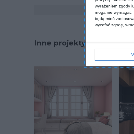
wyrażeniem zgody lu
Komentarze
mogą nie wymagać Tw
będą mieć zastosowa
wycofać zgodę, wraca
Inne projekty
W