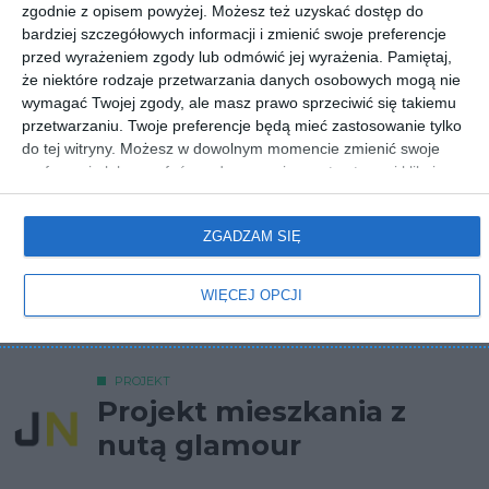
zgodnie z opisem powyżej. Możesz też uzyskać dostęp do
Kuchnia z lekką nutą glamour
bardziej szczegółowych informacji i zmienić swoje preferencje
przed wyrażeniem zgody lub odmówić jej wyrażenia.
Pamiętaj,
że niektóre rodzaje przetwarzania danych osobowych mogą nie
wymagać Twojej zgody, ale masz prawo sprzeciwić się takiemu
przetwarzaniu. Twoje preferencje będą mieć zastosowanie tylko
do tej witryny. Możesz w dowolnym momencie zmienić swoje
preferencje lub wycofać zgodę, wracając na tę stronę i klikając
przycisk "Prywatność" na dole strony.
ZGADZAM SIĘ
WIĘCEJ OPCJI
PROJEKT
Projekt mieszkania z
nutą glamour