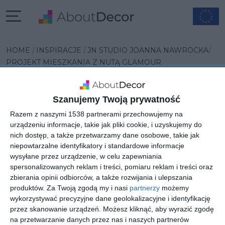
HOME
INSPIRACJE
JN STUDIO JOANNA NAWROCKA
PROJEKT MIESZKANIA Z NUTĄ GLAMOUR
Szanujemy Twoją prywatność
Razem z naszymi 1538 partnerami przechowujemy na
urządzeniu informacje, takie jak pliki cookie, i uzyskujemy do
nich dostęp, a także przetwarzamy dane osobowe, takie jak
Następna inspiracja
niepowtarzalne identyfikatory i standardowe informacje
Poprzednia inspiracja
wysyłane przez urządzenie, w celu zapewniania
spersonalizowanych reklam i treści, pomiaru reklam i treści oraz
zbierania opinii odbiorców, a także rozwijania i ulepszania
produktów.
Za Twoją zgodą my i nasi
partnerzy
możemy
wykorzystywać precyzyjne dane geolokalizacyjne i identyfikację
przez skanowanie urządzeń. Możesz kliknąć, aby wyrazić zgodę
na przetwarzanie danych przez nas i naszych partnerów