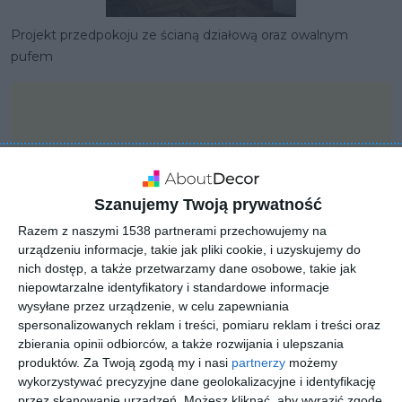
Projekt przedpokoju ze ścianą działową oraz owalnym
pufem
Szanujemy Twoją prywatność
Razem z naszymi 1538 partnerami przechowujemy na
urządzeniu informacje, takie jak pliki cookie, i uzyskujemy do
nich dostęp, a także przetwarzamy dane osobowe, takie jak
niepowtarzalne identyfikatory i standardowe informacje
wysyłane przez urządzenie, w celu zapewniania
spersonalizowanych reklam i treści, pomiaru reklam i treści oraz
zbierania opinii odbiorców, a także rozwijania i ulepszania
PROJEKT
produktów.
Za Twoją zgodą my i nasi
partnerzy
możemy
Projekt mieszkania z
wykorzystywać precyzyjne dane geolokalizacyjne i identyfikację
przez skanowanie urządzeń. Możesz kliknąć, aby wyrazić zgodę