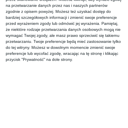
akcentem koloru
na przetwarzanie danych przez nas i naszych partnerów
niebieskiego
zgodnie z opisem powyżej. Możesz też uzyskać dostęp do
bardziej szczegółowych informacji i zmienić swoje preferencje
przed wyrażeniem zgody lub odmówić jej wyrażenia.
Pamiętaj,
że niektóre rodzaje przetwarzania danych osobowych mogą nie
Aranżacja projektu mieszkania z akcentem koloru
wymagać Twojej zgody, ale masz prawo sprzeciwić się takiemu
niebieskiego.
przetwarzaniu. Twoje preferencje będą mieć zastosowanie tylko
POKAŻ WIĘCEJ
do tej witryny. Możesz w dowolnym momencie zmienić swoje
preferencje lub wycofać zgodę, wracając na tę stronę i klikając
AUTOR:
Better Home Interior Design
przycisk "Prywatność" na dole strony.
Kategoria projektu
Mieszkanie
UDOSTĘPNIJ
DODAJ DO ULUBIONYCH
Pozostałe zdjęcia w projekcie:
Projekt mieszkania z
akcentem koloru niebieskiego