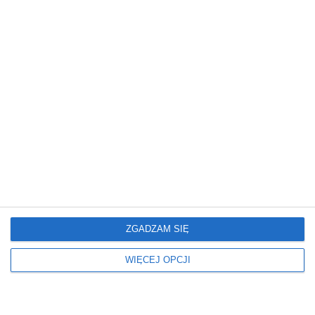
Inne projekty
ZGADZAM SIĘ
WIĘCEJ OPCJI
Mieszkanie
Mieszkanie