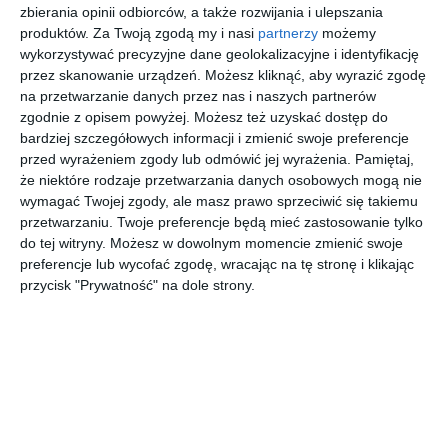
zbierania opinii odbiorców, a także rozwijania i ulepszania
produktów.
Za Twoją zgodą my i nasi
partnerzy
możemy
Aranżacja nowoczesnego projektu mieszkania.
wykorzystywać precyzyjne dane geolokalizacyjne i identyfikację
POKAŻ WIĘCEJ
przez skanowanie urządzeń. Możesz kliknąć, aby wyrazić zgodę
AUTOR:
GADOM PROJEKT
na przetwarzanie danych przez nas i naszych partnerów
zgodnie z opisem powyżej. Możesz też uzyskać dostęp do
Kategoria projektu
bardziej szczegółowych informacji i zmienić swoje preferencje
Mieszkanie
przed wyrażeniem zgody lub odmówić jej wyrażenia.
Pamiętaj,
że niektóre rodzaje przetwarzania danych osobowych mogą nie
UDOSTĘPNIJ
DODAJ DO ULUBIONYCH
wymagać Twojej zgody, ale masz prawo sprzeciwić się takiemu
przetwarzaniu. Twoje preferencje będą mieć zastosowanie tylko
Pozostałe zdjęcia w projekcie:
Nowoczesny projekt
do tej witryny. Możesz w dowolnym momencie zmienić swoje
mieszkania
preferencje lub wycofać zgodę, wracając na tę stronę i klikając
przycisk "Prywatność" na dole strony.