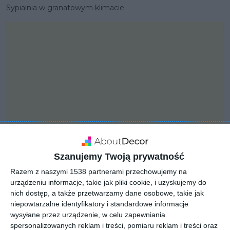
Sypialnia w granatowym klimacie
Szanujemy Twoją prywatność
Razem z naszymi 1538 partnerami przechowujemy na
PROJEKT
urządzeniu informacje, takie jak pliki cookie, i uzyskujemy do
Nowoczesny projekt
nich dostęp, a także przetwarzamy dane osobowe, takie jak
niepowtarzalne identyfikatory i standardowe informacje
mieszkania
wysyłane przez urządzenie, w celu zapewniania
spersonalizowanych reklam i treści, pomiaru reklam i treści oraz