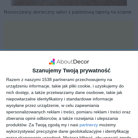
Nowoczesny słoneczny salon z pastelową tapetą na ścianie
Szanujemy Twoją prywatność
Razem z naszymi 1538 partnerami przechowujemy na
urządzeniu informacje, takie jak pliki cookie, i uzyskujemy do
nich dostęp, a także przetwarzamy dane osobowe, takie jak
niepowtarzalne identyfikatory i standardowe informacje
wysyłane przez urządzenie, w celu zapewniania
spersonalizowanych reklam i treści, pomiaru reklam i treści oraz
PROJEKT
zbierania opinii odbiorców, a także rozwijania i ulepszania
Nowoczesne wnętrza w
produktów.
Za Twoją zgodą my i nasi
partnerzy
możemy
pastelowych kolorach z
wykorzystywać precyzyjne dane geolokalizacyjne i identyfikację
przez skanowanie urządzeń. Możesz kliknąć, aby wyrazić zgodę