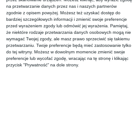
obrazami firmy
na przetwarzanie danych przez nas i naszych partnerów
FOORMAT
zgodnie z opisem powyżej. Możesz też uzyskać dostęp do
bardziej szczegółowych informacji i zmienić swoje preferencje
przed wyrażeniem zgody lub odmówić jej wyrażenia.
Pamiętaj,
że niektóre rodzaje przetwarzania danych osobowych mogą nie
Aranżacja nowoczesnego wnętrza w pastelowych kolorach z
wymagać Twojej zgody, ale masz prawo sprzeciwić się takiemu
obrazami firmy FOORMAT.
przetwarzaniu. Twoje preferencje będą mieć zastosowanie tylko
do tej witryny. Możesz w dowolnym momencie zmienić swoje
POKAŻ WIĘCEJ
preferencje lub wycofać zgodę, wracając na tę stronę i klikając
AUTOR:
FOORMAT
przycisk "Prywatność" na dole strony.
Kategoria projektu
Mieszkanie
UDOSTĘPNIJ
DODAJ DO ULUBIONYCH
Pozostałe zdjęcia w projekcie:
Nowoczesne wnętrza w
pastelowych kolorach z obrazami firmy FOORMAT