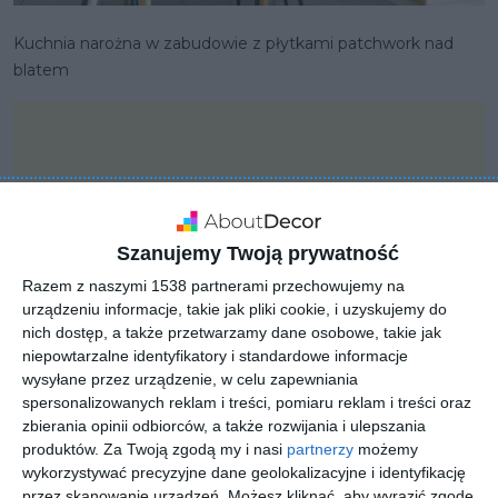
Kuchnia narożna w zabudowie z płytkami patchwork nad
blatem
Szanujemy Twoją prywatność
Razem z naszymi 1538 partnerami przechowujemy na
urządzeniu informacje, takie jak pliki cookie, i uzyskujemy do
nich dostęp, a także przetwarzamy dane osobowe, takie jak
niepowtarzalne identyfikatory i standardowe informacje
wysyłane przez urządzenie, w celu zapewniania
spersonalizowanych reklam i treści, pomiaru reklam i treści oraz
zbierania opinii odbiorców, a także rozwijania i ulepszania
PROJEKT
produktów.
Za Twoją zgodą my i nasi
partnerzy
możemy
Nowoczesne mieszkanie
wykorzystywać precyzyjne dane geolokalizacyjne i identyfikację
przez skanowanie urządzeń. Możesz kliknąć, aby wyrazić zgodę