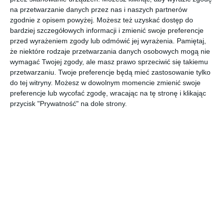
z geometrycznymi
na przetwarzanie danych przez nas i naszych partnerów
płytkami w roli głównej
zgodnie z opisem powyżej. Możesz też uzyskać dostęp do
bardziej szczegółowych informacji i zmienić swoje preferencje
przed wyrażeniem zgody lub odmówić jej wyrażenia.
Pamiętaj,
że niektóre rodzaje przetwarzania danych osobowych mogą nie
Aranżacja nowoczesnego mieszkania z geometrycznymi
wymagać Twojej zgody, ale masz prawo sprzeciwić się takiemu
płytkami w roli głównej.
przetwarzaniu. Twoje preferencje będą mieć zastosowanie tylko
POKAŻ WIĘCEJ
do tej witryny. Możesz w dowolnym momencie zmienić swoje
preferencje lub wycofać zgodę, wracając na tę stronę i klikając
AUTOR:
OES architekci
przycisk "Prywatność" na dole strony.
Kategoria projektu
Mieszkanie
UDOSTĘPNIJ
DODAJ DO ULUBIONYCH
Pozostałe zdjęcia w projekcie:
Nowoczesne mieszkanie
z geometrycznymi płytkami w roli głównej