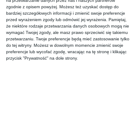
tapicerowanym
na przetwarzanie danych przez nas i naszych partnerów
zgodnie z opisem powyżej. Możesz też uzyskać dostęp do
siedziskiem oraz salon
bardziej szczegółowych informacji i zmienić swoje preferencje
przed wyrażeniem zgody lub odmówić jej wyrażenia.
Pamiętaj,
że niektóre rodzaje przetwarzania danych osobowych mogą nie
wymagać Twojej zgody, ale masz prawo sprzeciwić się takiemu
Aranżacja nowoczesnej kuchni z tapicerowanym siedziskiem
przetwarzaniu. Twoje preferencje będą mieć zastosowanie tylko
oraz salonu.
do tej witryny. Możesz w dowolnym momencie zmienić swoje
POKAŻ WIĘCEJ
preferencje lub wycofać zgodę, wracając na tę stronę i klikając
przycisk "Prywatność" na dole strony.
AUTOR:
OES architekci
Kategoria projektu
Mieszkanie
UDOSTĘPNIJ
DODAJ DO ULUBIONYCH
Pozostałe zdjęcia w projekcie:
Nowoczesna kuchnia z
tapicerowanym siedziskiem oraz salon