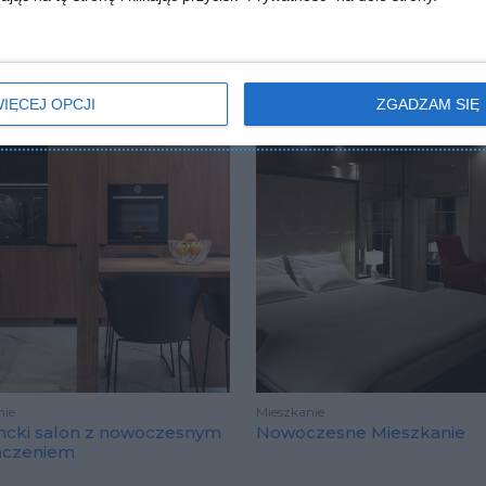
IĘCEJ OPCJI
ZGADZAM SIĘ
nie
Mieszkanie
ncki salon z nowoczesnym
Nowoczesne Mieszkanie
ńczeniem