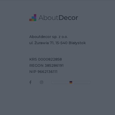
Stopka
Adres
Dane Firmy
Aboutdecor sp. z o.o.
ul. Żurawia 71, 15-540 Białystok
KRS 0000822858
REGON 385286191
NIP 9662136111