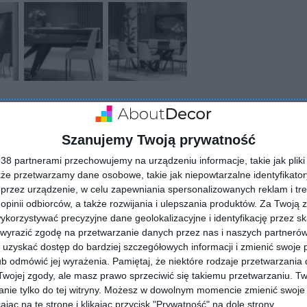
Szanujemy Twoją prywatność
8 partnerami przechowujemy na urządzeniu informacje, takie jak pliki 
kże przetwarzamy dane osobowe, takie jak niepowtarzalne identyfikato
przez urządzenie, w celu zapewniania spersonalizowanych reklam i tre
 opinii odbiorców, a także rozwijania i ulepszania produktów.
Za Twoją z
ZADAJ PYTANIE
orzystywać precyzyjne dane geolokalizacyjne i identyfikację przez s
 wyrazić zgodę na przetwarzanie danych przez nas i naszych partneró
uzyskać dostęp do bardziej szczegółowych informacji i zmienić swoje 
b odmówić jej wyrażenia.
Pamiętaj, że niektóre rodzaje przetwarzani
ojej zgody, ale masz prawo sprzeciwić się takiemu przetwarzaniu. Tw
nie tylko do tej witryny. Możesz w dowolnym momencie zmienić swoje 
jąc na tę stronę i klikając przycisk "Prywatność" na dole strony.