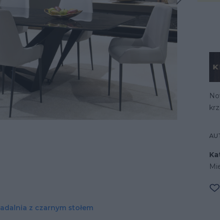
iracja
No
krz
AU
Ka
Mi
adalnia z czarnym stołem