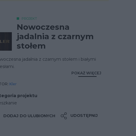
PROJEKT
Nowoczesna
jadalnia z czarnym
stołem
woczesna jadalnia z czarnym stołem i białymi
esłami.
POKAŻ WIĘCEJ
TOR:
Kler
tegoria projektu
eszkanie
UDOSTĘPNIJ
DODAJ DO ULUBIONYCH