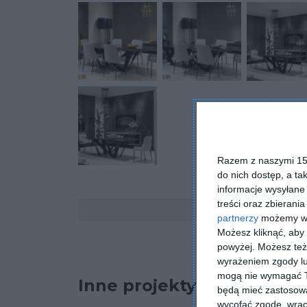
Razem z naszymi 153
do nich dostęp, a ta
informacje wysyłane 
Komentarze
treści oraz zbierania
partnerzy
możemy wyk
Możesz kliknąć, aby
powyżej. Możesz też 
wyrażeniem zgody lu
mogą nie wymagać Tw
Inne projekty
będą mieć zastosowa
wycofać zgodę, wraca