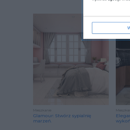
W
Mieszkanie
Mieszka
Glamour: Stwórz sypialnię
Elega
marzeń.
wyko