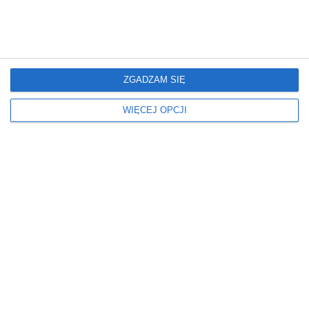
Mieszkanie
Mieszkanie
Glamour: Stwórz sypialnię
Elegancki salon z
marzeń.
nowoczesnym
wykończeniem
ZGADZAM SIĘ
WIĘCEJ OPCJI
Mieszkanie
Mieszkanie
Nowoczesne Mieszkanie
Mieszkanie z
artystycznym
charakterem