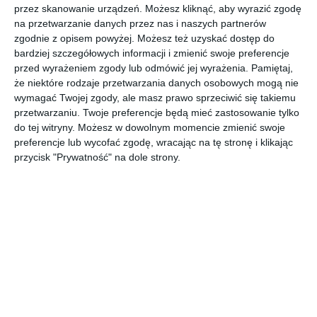
przez skanowanie urządzeń. Możesz kliknąć, aby wyrazić zgodę
na przetwarzanie danych przez nas i naszych partnerów
zgodnie z opisem powyżej. Możesz też uzyskać dostęp do
Projekt mieszkania 25m2 w jasnych barwach. We wnętrzu
bardziej szczegółowych informacji i zmienić swoje preferencje
użyto białej cegły i drewna. Bardzo wyrazistym elementem
przed wyrażeniem zgody lub odmówić jej wyrażenia.
Pamiętaj,
w salonie jest niebieski
że niektóre rodzaje przetwarzania danych osobowych mogą nie
POKAŻ WIĘCEJ
wymagać Twojej zgody, ale masz prawo sprzeciwić się takiemu
przetwarzaniu. Twoje preferencje będą mieć zastosowanie tylko
AUTOR:
ZIELONE studio projektowe
do tej witryny. Możesz w dowolnym momencie zmienić swoje
preferencje lub wycofać zgodę, wracając na tę stronę i klikając
Kategoria projektu
przycisk "Prywatność" na dole strony.
Mieszkanie
UDOSTĘPNIJ
DODAJ DO ULUBIONYCH
Pozostałe zdjęcia w projekcie:
Mieszkanie 25m2 w
jasnych barwach