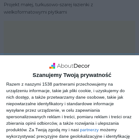
Projekt małej, turkusowo-szarej łazienki z
wielkoformatowymi płytkami
Szanujemy Twoją prywatność
Razem z naszymi 1538 partnerami przechowujemy na
urządzeniu informacje, takie jak pliki cookie, i uzyskujemy do
nich dostęp, a także przetwarzamy dane osobowe, takie jak
niepowtarzalne identyfikatory i standardowe informacje
wysyłane przez urządzenie, w celu zapewniania
PROJEKT
spersonalizowanych reklam i treści, pomiaru reklam i treści oraz
Mieszkanie 25m2 w
zbierania opinii odbiorców, a także rozwijania i ulepszania
produktów.
Za Twoją zgodą my i nasi
partnerzy
możemy
jasnych barwach
wykorzystywać precyzyjne dane geolokalizacyjne i identyfikację