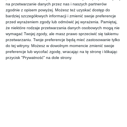
poddaszu w pastelowych
na przetwarzanie danych przez nas i naszych partnerów
barwach
zgodnie z opisem powyżej. Możesz też uzyskać dostęp do
bardziej szczegółowych informacji i zmienić swoje preferencje
przed wyrażeniem zgody lub odmówić jej wyrażenia.
Pamiętaj,
że niektóre rodzaje przetwarzania danych osobowych mogą nie
Projekt małego pokoju dziecięcego na poddaszu w
wymagać Twojej zgody, ale masz prawo sprzeciwić się takiemu
pastelowych barwach
przetwarzaniu. Twoje preferencje będą mieć zastosowanie tylko
POKAŻ WIĘCEJ
do tej witryny. Możesz w dowolnym momencie zmienić swoje
preferencje lub wycofać zgodę, wracając na tę stronę i klikając
AUTOR:
Anna Romik Architektura Wnętrz
przycisk "Prywatność" na dole strony.
Kategoria projektu
Poddasze
UDOSTĘPNIJ
DODAJ DO ULUBIONYCH
Pozostałe zdjęcia w projekcie:
Mały pokój dziecięcy na
poddaszu w pastelowych barwach