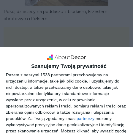
Pokój dziecięcy na poddaszu z biurkiem, krzesłem
obrotowym i łóżkiem
Szanujemy Twoją prywatność
Razem z naszymi 1538 partnerami przechowujemy na
urządzeniu informacje, takie jak pliki cookie, i uzyskujemy do
nich dostęp, a także przetwarzamy dane osobowe, takie jak
niepowtarzalne identyfikatory i standardowe informacje
wysyłane przez urządzenie, w celu zapewniania
spersonalizowanych reklam i treści, pomiaru reklam i treści oraz
zbierania opinii odbiorców, a także rozwijania i ulepszania
PROJEKT
produktów.
Za Twoją zgodą my i nasi
partnerzy
możemy
Mały pokój dziecięcy na
wykorzystywać precyzyjne dane geolokalizacyjne i identyfikację
przez skanowanie urządzeń. Możesz kliknąć, aby wyrazić zgodę