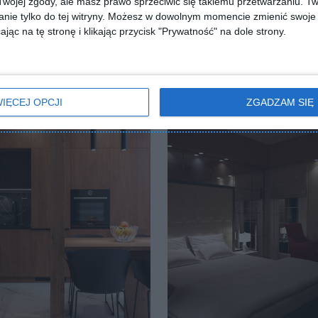
ojej zgody, ale masz prawo sprzeciwić się takiemu przetwarzaniu. Tw
nie tylko do tej witryny. Możesz w dowolnym momencie zmienić swoje 
jąc na tę stronę i klikając przycisk "Prywatność" na dole strony.
IĘCEJ OPCJI
ZGADZAM SIĘ