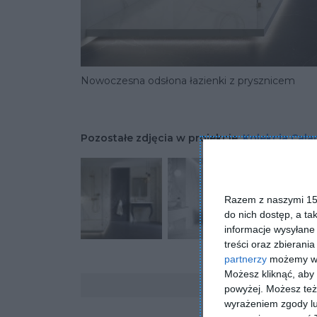
Nowoczesna odsłona łazienki z prysznicem
Pozostałe zdjęcia w projekcie:
Kolekcja Cala
Razem z naszymi 153
do nich dostęp, a ta
informacje wysyłane 
treści oraz zbierania
partnerzy
możemy wyk
Możesz kliknąć, aby
Komentarze
powyżej. Możesz też 
wyrażeniem zgody lu