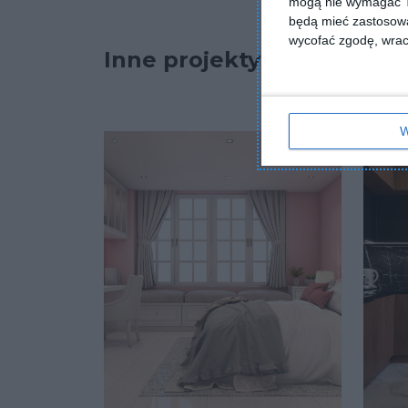
mogą nie wymagać Tw
będą mieć zastosowa
wycofać zgodę, wraca
Inne projekty
W