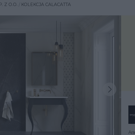
 Z O.O.
KOLEKCJA CALACATTA
Następna inspiracja
iracja
Ara