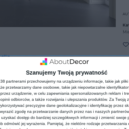
AU
Ka
Mi
catta
Szanujemy Twoją prywatność
8 partnerami przechowujemy na urządzeniu informacje, takie jak pliki 
kże przetwarzamy dane osobowe, takie jak niepowtarzalne identyfikato
przez urządzenie, w celu zapewniania spersonalizowanych reklam i tre
 opinii odbiorców, a także rozwijania i ulepszania produktów.
Za Twoją z
orzystywać precyzyjne dane geolokalizacyjne i identyfikację przez s
 wyrazić zgodę na przetwarzanie danych przez nas i naszych partneró
ZADAJ PYTANIE
uzyskać dostęp do bardziej szczegółowych informacji i zmienić swoje 
b odmówić jej wyrażenia.
Pamiętaj, że niektóre rodzaje przetwarzani