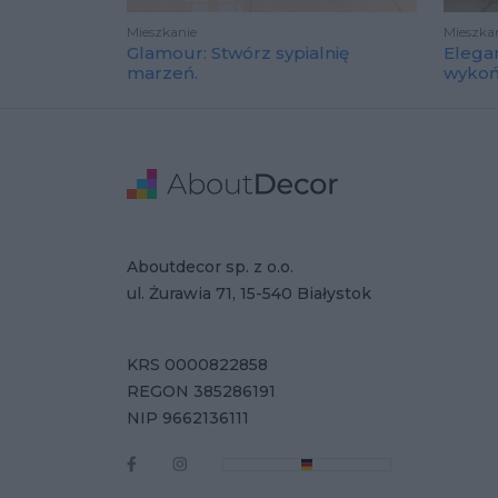
Mieszkanie
Mieszka
Glamour: Stwórz sypialnię
Elega
marzeń.
wyko
Stopka
Adres
Dane Firmy
Aboutdecor sp. z o.o.
ul. Żurawia 71, 15-540 Białystok
KRS 0000822858
REGON 385286191
NIP 9662136111