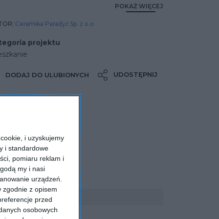
POKAŻ WIĘCEJ
TOR:
Ceramika Paradyż Sp. z o.o.
tegoria projektu
eszkanie
UDOSTĘPNIJ
DODAJ DO ULUBIONYCH
cookie, i uzyskujemy
ry i standardowe
ści, pomiaru reklam i
godą my i nasi
kanowanie urządzeń.
w zgodnie z opisem
preferencje przed
a danych osobowych