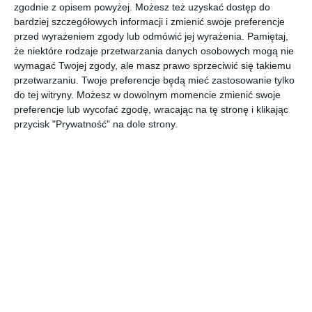
zgodnie z opisem powyżej. Możesz też uzyskać dostęp do
bardziej szczegółowych informacji i zmienić swoje preferencje
przed wyrażeniem zgody lub odmówić jej wyrażenia.
Pamiętaj,
Aranżacja ergonomicznej kuchni w zabudowie.
że niektóre rodzaje przetwarzania danych osobowych mogą nie
POKAŻ WIĘCEJ
wymagać Twojej zgody, ale masz prawo sprzeciwić się takiemu
przetwarzaniu. Twoje preferencje będą mieć zastosowanie tylko
AUTOR:
PEKA
do tej witryny. Możesz w dowolnym momencie zmienić swoje
Kategoria projektu
preferencje lub wycofać zgodę, wracając na tę stronę i klikając
przycisk "Prywatność" na dole strony.
Mieszkanie
UDOSTĘPNIJ
DODAJ DO ULUBIONYCH
Pozostałe zdjęcia w projekcie:
Ergonomiczna kuchnia w
zabudowie