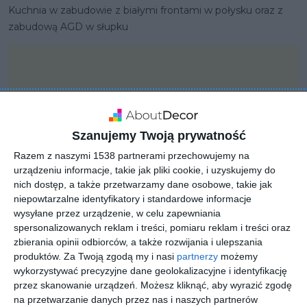
Kuchnia w zabudowie z białymi frontami w połysku oraz z
zabudową AGD w słupku
Szanujemy Twoją prywatność
Razem z naszymi 1538 partnerami przechowujemy na
urządzeniu informacje, takie jak pliki cookie, i uzyskujemy do
nich dostęp, a także przetwarzamy dane osobowe, takie jak
niepowtarzalne identyfikatory i standardowe informacje
wysyłane przez urządzenie, w celu zapewniania
spersonalizowanych reklam i treści, pomiaru reklam i treści oraz
zbierania opinii odbiorców, a także rozwijania i ulepszania
PROJEKT
produktów.
Za Twoją zgodą my i nasi
partnerzy
możemy
Ergonomiczna kuchnia w
wykorzystywać precyzyjne dane geolokalizacyjne i identyfikację
przez skanowanie urządzeń. Możesz kliknąć, aby wyrazić zgodę
zabudowie
na przetwarzanie danych przez nas i naszych partnerów