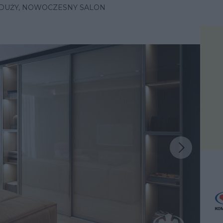
DUŻY, NOWOCZESNY SALON
Następna inspiracja
iracja