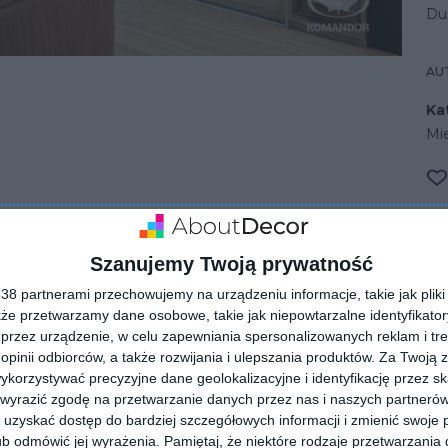
Du
AU
Ka
Mi
esny salon
Szanujemy Twoją prywatność
8 partnerami przechowujemy na urządzeniu informacje, takie jak pliki 
kże przetwarzamy dane osobowe, takie jak niepowtarzalne identyfikato
przez urządzenie, w celu zapewniania spersonalizowanych reklam i tre
 opinii odbiorców, a także rozwijania i ulepszania produktów.
Za Twoją z
orzystywać precyzyjne dane geolokalizacyjne i identyfikację przez s
 wyrazić zgodę na przetwarzanie danych przez nas i naszych partneró
uzyskać dostęp do bardziej szczegółowych informacji i zmienić swoje 
ZADAJ PYTANIE
b odmówić jej wyrażenia.
Pamiętaj, że niektóre rodzaje przetwarzani