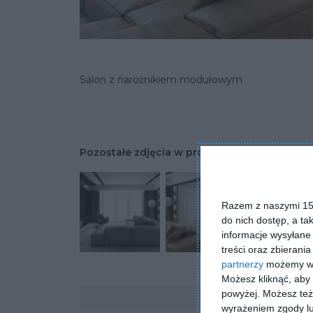
Salon z narożnikiem modułowym
Pozostałe zdjęcia w projekcie:
Duży, nowocz
Razem z naszymi 153
do nich dostęp, a ta
informacje wysyłane 
treści oraz zbierania
partnerzy
możemy wyk
Możesz kliknąć, aby
Komentarze
powyżej. Możesz też 
wyrażeniem zgody lu