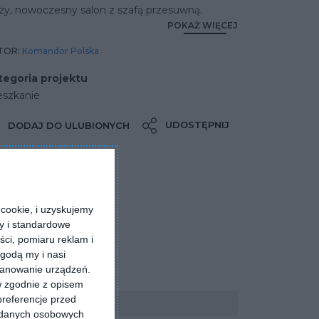
ży, nowoczesny salon z szafą przesuwną.
POKAŻ WIĘCEJ
TOR:
Komandor Polska
tegoria projektu
eszkanie
UDOSTĘPNIJ
DODAJ DO ULUBIONYCH
cookie, i uzyskujemy
ry i standardowe
ści, pomiaru reklam i
godą my i nasi
kanowanie urządzeń.
w zgodnie z opisem
preferencje przed
a danych osobowych