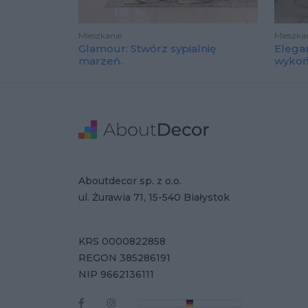
Mieszkanie
Mieszka
Glamour: Stwórz sypialnię
Elega
marzeń.
wyko
Stopka
Adres
Dane Firmy
Aboutdecor sp. z o.o.
ul. Żurawia 71, 15-540 Białystok
KRS 0000822858
REGON 385286191
NIP 9662136111