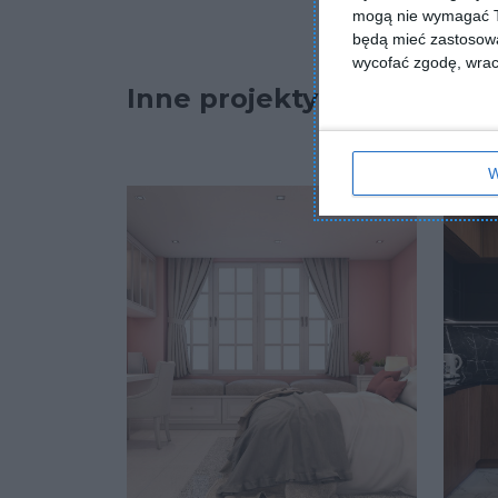
mogą nie wymagać Tw
będą mieć zastosowa
wycofać zgodę, wraca
Inne projekty
W