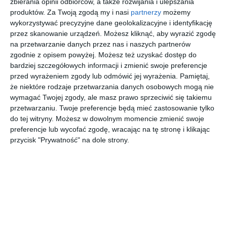
zbierania opinii odbiorców, a także rozwijania i ulepszania
lampami wiszącymi
produktów.
Za Twoją zgodą my i nasi
partnerzy
możemy
wykorzystywać precyzyjne dane geolokalizacyjne i identyfikację
przez skanowanie urządzeń. Możesz kliknąć, aby wyrazić zgodę
na przetwarzanie danych przez nas i naszych partnerów
Aranżacja domu w stylu modern classic z wyjątkowymi
zgodnie z opisem powyżej. Możesz też uzyskać dostęp do
lampami wiszącymi.
bardziej szczegółowych informacji i zmienić swoje preferencje
POKAŻ WIĘCEJ
przed wyrażeniem zgody lub odmówić jej wyrażenia.
Pamiętaj,
że niektóre rodzaje przetwarzania danych osobowych mogą nie
AUTOR:
Medford.studio - interior design
wymagać Twojej zgody, ale masz prawo sprzeciwić się takiemu
Kategoria projektu
przetwarzaniu. Twoje preferencje będą mieć zastosowanie tylko
do tej witryny. Możesz w dowolnym momencie zmienić swoje
Dom
preferencje lub wycofać zgodę, wracając na tę stronę i klikając
przycisk "Prywatność" na dole strony.
UDOSTĘPNIJ
DODAJ DO ULUBIONYCH
Pozostałe zdjęcia w projekcie:
Dom w stylu modern
classic z wyjątkowymi lampami wiszącymi