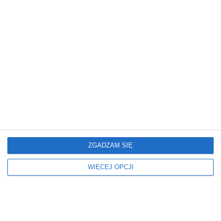
Inne projekty
ZGADZAM SIĘ
WIĘCEJ OPCJI
Dom
Dom
Trawertyn
Harmonia i
Funkcjonalność: Klucz
do Idealnego Wnętrza