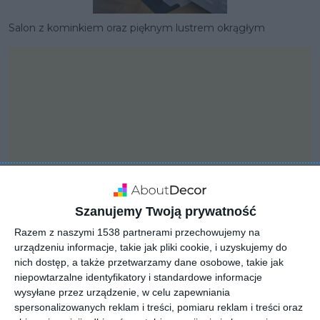
Salon z kominkiem oraz pięknym lustrem okrągłym
Szanujemy Twoją prywatność
Razem z naszymi 1538 partnerami przechowujemy na
urządzeniu informacje, takie jak pliki cookie, i uzyskujemy do
nich dostęp, a także przetwarzamy dane osobowe, takie jak
PROJEKT
niepowtarzalne identyfikatory i standardowe informacje
Dom w stylu modern
wysyłane przez urządzenie, w celu zapewniania
classic z wyjątkowymi
spersonalizowanych reklam i treści, pomiaru reklam i treści oraz