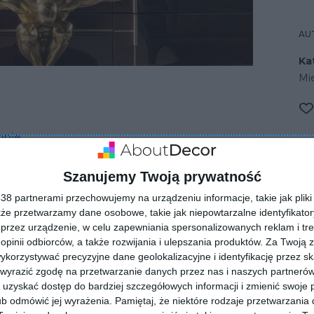
AU
Ka
Mi
onie
Szanujemy Twoją prywatność
8 partnerami przechowujemy na urządzeniu informacje, takie jak pliki 
kże przetwarzamy dane osobowe, takie jak niepowtarzalne identyfikato
przez urządzenie, w celu zapewniania spersonalizowanych reklam i tre
 opinii odbiorców, a także rozwijania i ulepszania produktów.
Za Twoją z
orzystywać precyzyjne dane geolokalizacyjne i identyfikację przez s
 wyrazić zgodę na przetwarzanie danych przez nas i naszych partneró
ZADAJ PYTANIE
uzyskać dostęp do bardziej szczegółowych informacji i zmienić swoje 
b odmówić jej wyrażenia.
Pamiętaj, że niektóre rodzaje przetwarzani