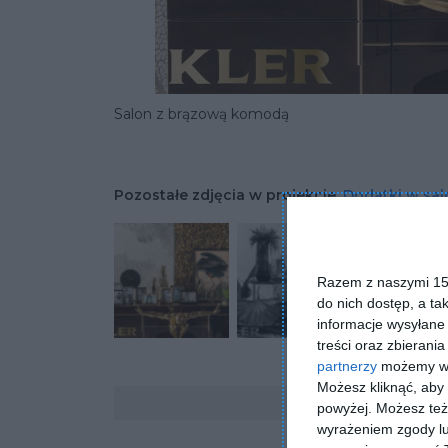
Salon z brązową komodą
Pozostałe zdjęcia w projekcie:
Dodatki w sal
Razem z naszymi 153
do nich dostęp, a ta
informacje wysyłane 
treści oraz zbierania
partnerzy
możemy wyk
Możesz kliknąć, aby
Komentarze
powyżej. Możesz też 
wyrażeniem zgody lu