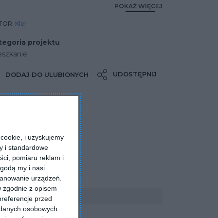
POKAŻ WIĘCEJ
TOR:
Kler
tegoria projektu
eszkanie
UDOSTĘPNIJ
DODAJ DO ULUBIONYCH
cookie, i uzyskujemy
ry i standardowe
ści, pomiaru reklam i
godą my i nasi
kanowanie urządzeń.
w zgodnie z opisem
preferencje przed
a danych osobowych