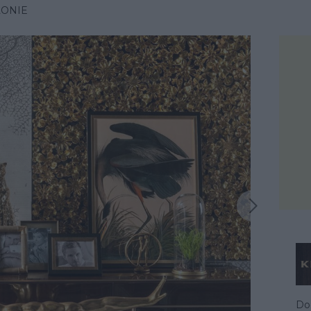
LONIE
Następna inspiracja
iracja
Dod