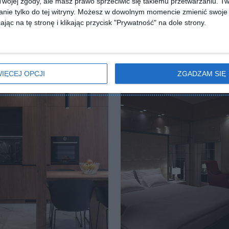
ojej zgody, ale masz prawo sprzeciwić się takiemu przetwarzaniu. Tw
nie tylko do tej witryny. Możesz w dowolnym momencie zmienić swoje 
jąc na tę stronę i klikając przycisk "Prywatność" na dole strony.
IĘCEJ OPCJI
ZGADZAM SIĘ