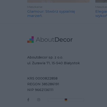
Mieszkanie
Mieszka
Glamour: Stwórz sypialnię
Elega
marzeń.
wyko
Stopka
Adres
Dane Firmy
Aboutdecor sp. z o.o.
ul. Żurawia 71, 15-540 Białystok
KRS 0000822858
REGON 385286191
NIP 9662136111