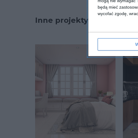
mogą nie wymagać Tw
będą mieć zastosowa
wycofać zgodę, wraca
Inne projekty
W