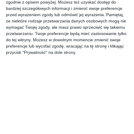
zgodnie z opisem powyżej. Możesz też uzyskać dostęp do
bardziej szczegółowych informacji i zmienić swoje preferencje
Aranżacja parteru w domu jednorodzinnym z kozą
przed wyrażeniem zgody lub odmówić jej wyrażenia.
Pamiętaj,
wolnostojącą.
że niektóre rodzaje przetwarzania danych osobowych mogą nie
POKAŻ WIĘCEJ
wymagać Twojej zgody, ale masz prawo sprzeciwić się takiemu
przetwarzaniu. Twoje preferencje będą mieć zastosowanie tylko
AUTOR:
wnetrzewdomu.pl
do tej witryny. Możesz w dowolnym momencie zmienić swoje
preferencje lub wycofać zgodę, wracając na tę stronę i klikając
Kategoria projektu
przycisk "Prywatność" na dole strony.
Dom
UDOSTĘPNIJ
DODAJ DO ULUBIONYCH
Pozostałe zdjęcia w projekcie:
Aranżacja parteru w domu
jednorodzinnym