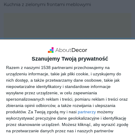
Kuchnia z zielonymi frontami meblowymi
Szanujemy Twoją prywatność
Razem z naszymi 1538 partnerami przechowujemy na
urządzeniu informacje, takie jak pliki cookie, i uzyskujemy do
nich dostęp, a także przetwarzamy dane osobowe, takie jak
niepowtarzalne identyfikatory i standardowe informacje
wysyłane przez urządzenie, w celu zapewniania
spersonalizowanych reklam i treści, pomiaru reklam i treści oraz
PROJEKT
zbierania opinii odbiorców, a także rozwijania i ulepszania
Aranżacja parteru w
produktów.
Za Twoją zgodą my i nasi
partnerzy
możemy
wykorzystywać precyzyjne dane geolokalizacyjne i identyfikację
domu jednorodzinnym
przez skanowanie urządzeń. Możesz kliknąć, aby wyrazić zgodę
na przetwarzanie danych przez nas i naszych partnerów