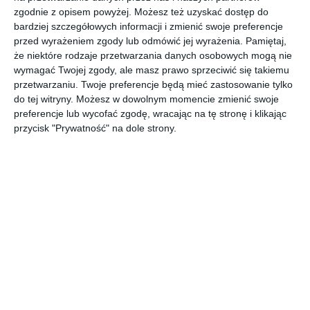
zabudowie meblowej
zgodnie z opisem powyżej. Możesz też uzyskać dostęp do
bardziej szczegółowych informacji i zmienić swoje preferencje
przed wyrażeniem zgody lub odmówić jej wyrażenia.
Pamiętaj,
że niektóre rodzaje przetwarzania danych osobowych mogą nie
Aranżacja kuchni w białej zabudowie meblowej z barkiem z
wymagać Twojej zgody, ale masz prawo sprzeciwić się takiemu
drewna ręcznie ciosanego.
przetwarzaniu. Twoje preferencje będą mieć zastosowanie tylko
POKAŻ WIĘCEJ
do tej witryny. Możesz w dowolnym momencie zmienić swoje
preferencje lub wycofać zgodę, wracając na tę stronę i klikając
AUTOR:
Regalia Polska Manufaktura
przycisk "Prywatność" na dole strony.
Kategoria projektu
Mieszkanie
UDOSTĘPNIJ
DODAJ DO ULUBIONYCH
Pozostałe zdjęcia w projekcie:
Aranżacja kuchni w białej
zabudowie meblowej