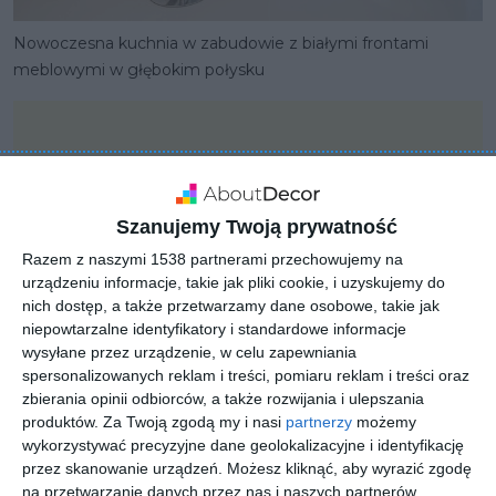
Nowoczesna kuchnia w zabudowie z białymi frontami
meblowymi w głębokim połysku
Szanujemy Twoją prywatność
Razem z naszymi 1538 partnerami przechowujemy na
urządzeniu informacje, takie jak pliki cookie, i uzyskujemy do
nich dostęp, a także przetwarzamy dane osobowe, takie jak
niepowtarzalne identyfikatory i standardowe informacje
wysyłane przez urządzenie, w celu zapewniania
spersonalizowanych reklam i treści, pomiaru reklam i treści oraz
zbierania opinii odbiorców, a także rozwijania i ulepszania
produktów.
Za Twoją zgodą my i nasi
partnerzy
możemy
PROJEKT
wykorzystywać precyzyjne dane geolokalizacyjne i identyfikację
Aranżacja kuchni w białej
przez skanowanie urządzeń. Możesz kliknąć, aby wyrazić zgodę
na przetwarzanie danych przez nas i naszych partnerów