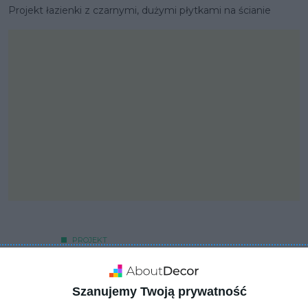
Projekt łazienki z czarnymi, dużymi płytkami na ścianie
PROJEKT
Aranżacja
designerskiego
Szanujemy Twoją prywatność
mieszkania