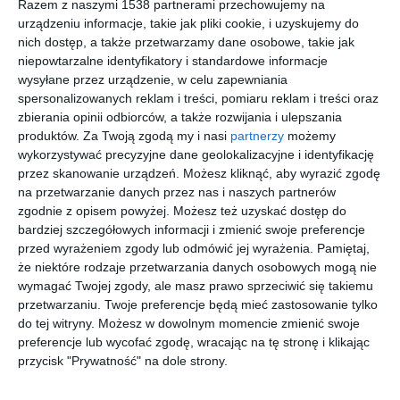
Razem z naszymi 1538 partnerami przechowujemy na
urządzeniu informacje, takie jak pliki cookie, i uzyskujemy do
nich dostęp, a także przetwarzamy dane osobowe, takie jak
Aranżacja designerskiego mieszkania w stonowanych
niepowtarzalne identyfikatory i standardowe informacje
wysyłane przez urządzenie, w celu zapewniania
kolorach.
spersonalizowanych reklam i treści, pomiaru reklam i treści oraz
POKAŻ WIĘCEJ
zbierania opinii odbiorców, a także rozwijania i ulepszania
AUTOR:
INVENTIVE studio
produktów.
Za Twoją zgodą my i nasi
partnerzy
możemy
wykorzystywać precyzyjne dane geolokalizacyjne i identyfikację
Kategoria projektu
przez skanowanie urządzeń. Możesz kliknąć, aby wyrazić zgodę
Mieszkanie
na przetwarzanie danych przez nas i naszych partnerów
zgodnie z opisem powyżej. Możesz też uzyskać dostęp do
UDOSTĘPNIJ
DODAJ DO ULUBIONYCH
bardziej szczegółowych informacji i zmienić swoje preferencje
przed wyrażeniem zgody lub odmówić jej wyrażenia.
Pamiętaj,
Pozostałe zdjęcia w projekcie:
Aranżacja designerskiego
że niektóre rodzaje przetwarzania danych osobowych mogą nie
mieszkania
wymagać Twojej zgody, ale masz prawo sprzeciwić się takiemu
przetwarzaniu. Twoje preferencje będą mieć zastosowanie tylko
do tej witryny. Możesz w dowolnym momencie zmienić swoje
preferencje lub wycofać zgodę, wracając na tę stronę i klikając
przycisk "Prywatność" na dole strony.