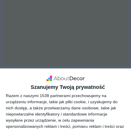
INSPIRACJA
Szanujemy Twoją prywatność
Wizualizacja: hol
Razem z naszymi 1538 partnerami przechowujemy na
urządzeniu informacje, takie jak pliki cookie, i uzyskujemy do
nich dostęp, a także przetwarzamy dane osobowe, takie jak
niepowtarzalne identyfikatory i standardowe informacje
Mieszkanie dla rodziny 1+1 + kot. Wydzielenie całkowicie
wysyłane przez urządzenie, w celu zapewniania
nowego układu funkcjonalnego i pomieszczeń. Kolorystyka
spersonalizowanych reklam i treści, pomiaru reklam i treści oraz
zachowana w naturalnych tonach i kontrastującej czerni.