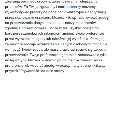
zbierania opinii odbiorców, a także rozwijania i ulepszania
produktów.
Za Twoją zgodą my i nasi
partnerzy
możemy
AUTOR:
ArchDesign
wykorzystywać precyzyjne dane geolokalizacyjne i identyfikację
przez skanowanie urządzeń. Możesz kliknąć, aby wyrazić zgodę
DODAJ DO ULUBIONYCH
na przetwarzanie danych przez nas i naszych partnerów
zgodnie z opisem powyżej. Możesz też uzyskać dostęp do
UDOSTĘPNIJ
bardziej szczegółowych informacji i zmienić swoje preferencje
przed wyrażeniem zgody lub odmówić jej wyrażenia.
Pamiętaj,
Pozostałe zdjęcia w projekcie:
ul. Mickiewicza, Szczecin
że niektóre rodzaje przetwarzania danych osobowych mogą nie
wymagać Twojej zgody, ale masz prawo sprzeciwić się takiemu
przetwarzaniu. Twoje preferencje będą mieć zastosowanie tylko
do tej witryny. Możesz w dowolnym momencie zmienić swoje
preferencje lub wycofać zgodę, wracając na tę stronę i klikając
przycisk "Prywatność" na dole strony.