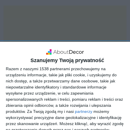
Szanujemy Twoją prywatność
Razem z naszymi 1538 partnerami przechowujemy na
urządzeniu informacje, takie jak pliki cookie, i uzyskujemy do
nich dostęp, a także przetwarzamy dane osobowe, takie jak
niepowtarzalne identyfikatory i standardowe informacje
wysyłane przez urządzenie, w celu zapewniania
INSPIRACJA
spersonalizowanych reklam i treści, pomiaru reklam i treści oraz
Wąskie czarne schody
zbierania opinii odbiorców, a także rozwijania i ulepszania
produktów.
Za Twoją zgodą my i nasi
partnerzy
możemy
wykorzystywać precyzyjne dane geolokalizacyjne i identyfikację
przez skanowanie urządzeń. Możesz kliknąć, aby wyrazić zgodę
Wąskie czarne, drewniane schody.
na przetwarzanie danych przez nas i naszych partnerów