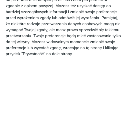
zgodnie z opisem powyżej. Możesz też uzyskać dostęp do
AUTOR:
APA Group
bardziej szczegółowych informacji i zmienić swoje preferencje
przed wyrażeniem zgody lub odmówić jej wyrażenia.
Pamiętaj,
DODAJ DO ULUBIONYCH
że niektóre rodzaje przetwarzania danych osobowych mogą nie
wymagać Twojej zgody, ale masz prawo sprzeciwić się takiemu
UDOSTĘPNIJ
przetwarzaniu. Twoje preferencje będą mieć zastosowanie tylko
do tej witryny. Możesz w dowolnym momencie zmienić swoje
Pozostałe zdjęcia w projekcie:
Nowoczesna aranżacja
preferencje lub wycofać zgodę, wracając na tę stronę i klikając
biura
przycisk "Prywatność" na dole strony.