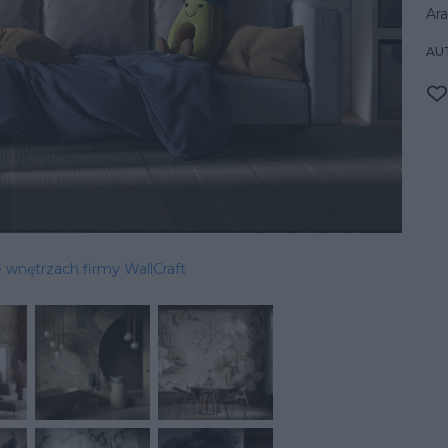
Ara
AU
 wnętrzach firmy WallCraft