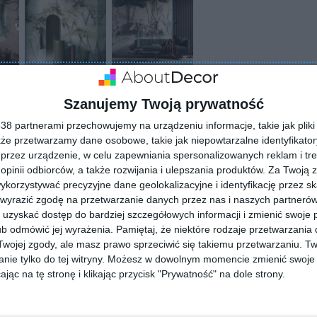
Szanujemy Twoją prywatność
8 partnerami przechowujemy na urządzeniu informacje, takie jak pliki 
kże przetwarzamy dane osobowe, takie jak niepowtarzalne identyfikato
przez urządzenie, w celu zapewniania spersonalizowanych reklam i tre
 opinii odbiorców, a także rozwijania i ulepszania produktów.
Za Twoją z
orzystywać precyzyjne dane geolokalizacyjne i identyfikację przez s
 wyrazić zgodę na przetwarzanie danych przez nas i naszych partneró
ZADAJ PYTANIE
uzyskać dostęp do bardziej szczegółowych informacji i zmienić swoje 
b odmówić jej wyrażenia.
Pamiętaj, że niektóre rodzaje przetwarzani
ojej zgody, ale masz prawo sprzeciwić się takiemu przetwarzaniu. Tw
nie tylko do tej witryny. Możesz w dowolnym momencie zmienić swoje 
jąc na tę stronę i klikając przycisk "Prywatność" na dole strony.