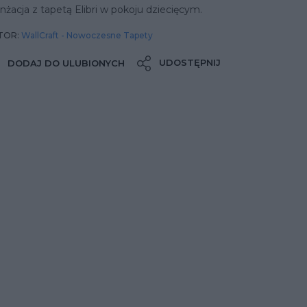
nżacja z tapetą Elibri w pokoju dziecięcym.
TOR:
WallCraft - Nowoczesne Tapety
UDOSTĘPNIJ
DODAJ DO ULUBIONYCH