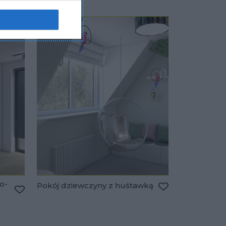
o-
Pokój dziewczyny z huśtawką
Dodaj do ulubio
Dodaj do ulubionych