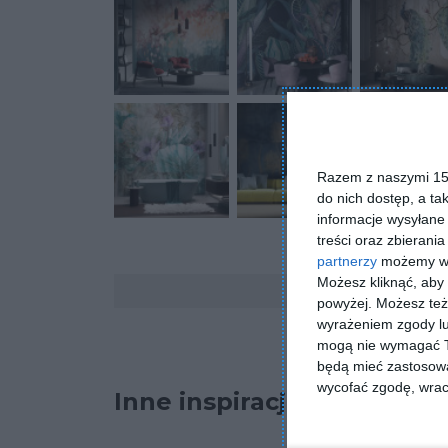
Razem z naszymi 153
do nich dostęp, a ta
informacje wysyłane 
treści oraz zbierania
partnerzy
możemy wyk
Komentarze
Możesz kliknąć, aby
powyżej. Możesz też 
wyrażeniem zgody lu
mogą nie wymagać Tw
będą mieć zastosowa
wycofać zgodę, wraca
Inne inspiracje