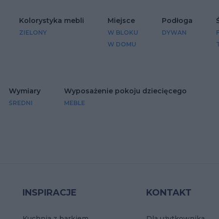
Kolorystyka mebli
Miejsce
Podłoga
ZIELONY
W BLOKU
DYWAN
W DOMU
Wymiary
Wyposażenie pokoju dziecięcego
ŚREDNI
MEBLE
INSPIRACJE
KONTAKT
Kuchnia z barkiem
Dla użytkownika