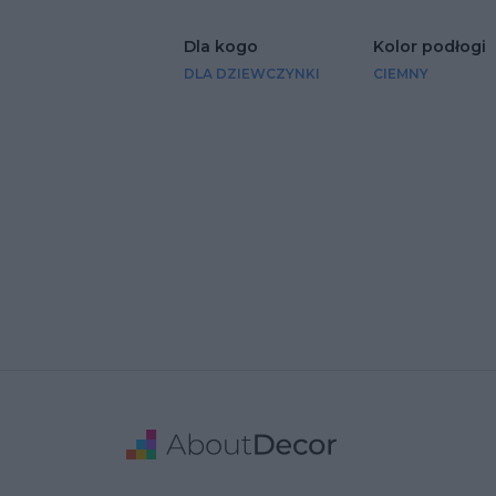
Dla kogo
Kolor podłogi
DLA DZIEWCZYNKI
CIEMNY
Stopka
Adres
Dane Firmy