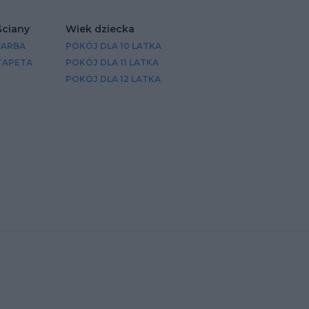
Ściany
Wiek dziecka
FARBA
POKÓJ DLA 10 LATKA
TAPETA
POKÓJ DLA 11 LATKA
POKÓJ DLA 12 LATKA