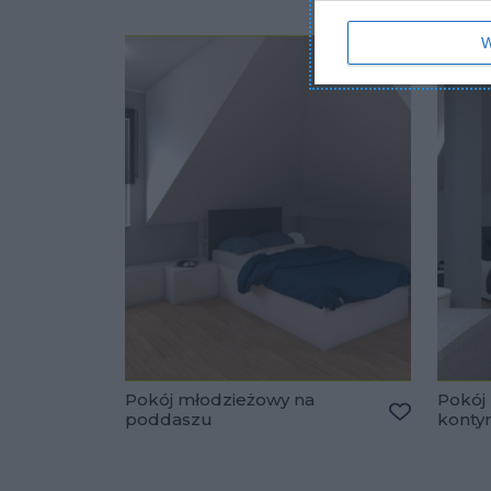
W
Pokój młodzieżowy na
Pokój
poddaszu
konty
Dodaj do u