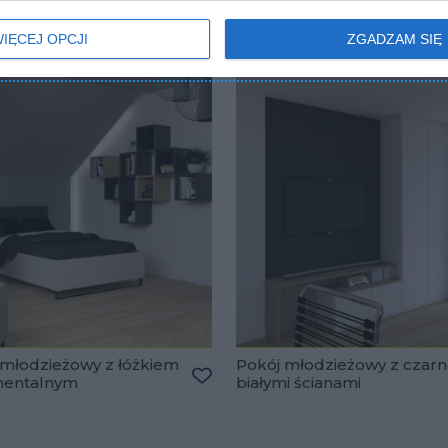
IĘCEJ OPCJI
ZGADZAM SIĘ
 młodzieżowy z łóżkiem
Pokój młodzieżowy z czarn
nentalnym
białymi ścianami
lubionych
Dodaj do ulubionych