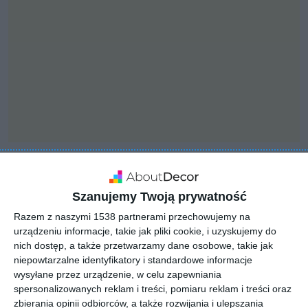
INSPIRACJA
Sypialnia z
Szanujemy Twoją prywatność
wykorzystaniem
Razem z naszymi 1538 partnerami przechowujemy na
urządzeniu informacje, takie jak pliki cookie, i uzyskujemy do
ażurowych dodatków
nich dostęp, a także przetwarzamy dane osobowe, takie jak
niepowtarzalne identyfikatory i standardowe informacje
wysyłane przez urządzenie, w celu zapewniania
spersonalizowanych reklam i treści, pomiaru reklam i treści oraz
Aranżacja sypialni z wykorzystaniem ażurowych dodatków.
zbierania opinii odbiorców, a także rozwijania i ulepszania