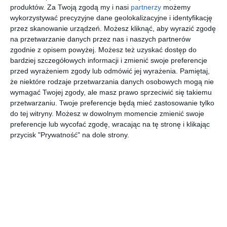
produktów.
Za Twoją zgodą my i nasi
partnerzy
możemy
AUTOR:
Magnat Magia Szlachetnych Barw
wykorzystywać precyzyjne dane geolokalizacyjne i identyfikację
przez skanowanie urządzeń. Możesz kliknąć, aby wyrazić zgodę
DODAJ DO ULUBIONYCH
na przetwarzanie danych przez nas i naszych partnerów
zgodnie z opisem powyżej. Możesz też uzyskać dostęp do
UDOSTĘPNIJ
bardziej szczegółowych informacji i zmienić swoje preferencje
przed wyrażeniem zgody lub odmówić jej wyrażenia.
Pamiętaj,
Pozostałe zdjęcia w projekcie:
Wnętrza z
że niektóre rodzaje przetwarzania danych osobowych mogą nie
wykorzystaniem farb MAGNAT
wymagać Twojej zgody, ale masz prawo sprzeciwić się takiemu
przetwarzaniu. Twoje preferencje będą mieć zastosowanie tylko
do tej witryny. Możesz w dowolnym momencie zmienić swoje
preferencje lub wycofać zgodę, wracając na tę stronę i klikając
przycisk "Prywatność" na dole strony.