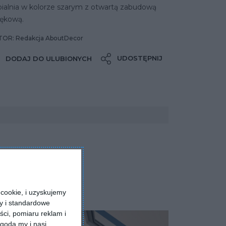
pialnia w kolorze szarym z otwartą zabudową
ękową.
OR: Redakcja AboutDecor
UDOSTĘPNIJ
DODAJ DO ULUBIONYCH
cookie, i uzyskujemy
ry i standardowe
ści, pomiaru reklam i
godą my i nasi