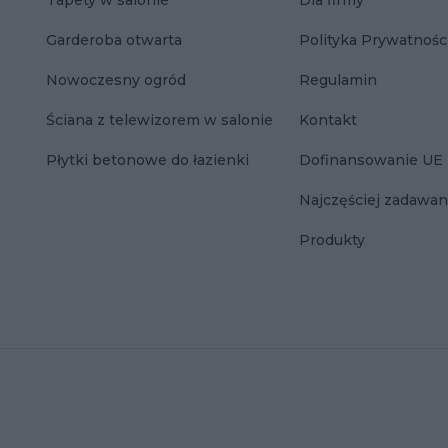
Tapety w salonie
Dla firmy
Garderoba otwarta
Polityka Prywatnośc
Nowoczesny ogród
Regulamin
Ściana z telewizorem w salonie
Kontakt
Płytki betonowe do łazienki
Dofinansowanie UE
Najczęściej zadawan
Produkty