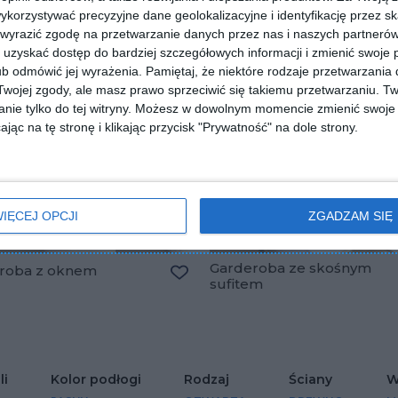
orzystywać precyzyjne dane geolokalizacyjne i identyfikację przez s
 wyrazić zgodę na przetwarzanie danych przez nas i naszych partneró
uzyskać dostęp do bardziej szczegółowych informacji i zmienić swoje 
b odmówić jej wyrażenia.
Pamiętaj, że niektóre rodzaje przetwarzani
ojej zgody, ale masz prawo sprzeciwić się takiemu przetwarzaniu. Tw
nie tylko do tej witryny. Możesz w dowolnym momencie zmienić swoje 
jąc na tę stronę i klikając przycisk "Prywatność" na dole strony.
IĘCEJ OPCJI
ZGADZAM SIĘ
Garderoba ze skośnym
roba z oknem
sufitem
Dodaj do ulubionych
lubionych
li
Kolor podłogi
Rodzaj
Ściany
W