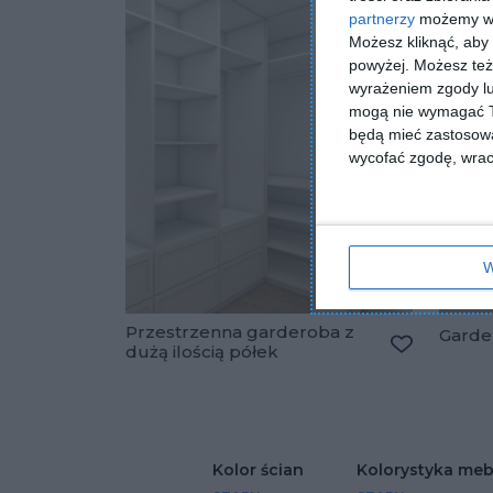
partnerzy
możemy wyk
Możesz kliknąć, aby
powyżej. Możesz też 
wyrażeniem zgody lu
mogą nie wymagać Tw
będą mieć zastosowa
wycofać zgodę, wraca
W
Przestrzenna garderoba z
Garde
dużą ilością półek
Dodaj do u
Kolor ścian
Kolorystyka meb