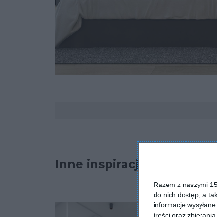
Komentarze
Inne inspiracje
Razem z naszymi 153
do nich dostęp, a ta
informacje wysyłane 
treści oraz zbierania