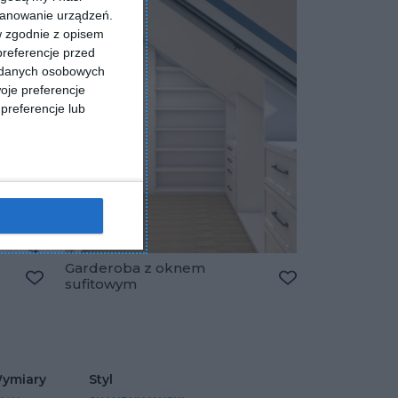
kanowanie urządzeń.
w zgodnie z opisem
preferencje przed
a danych osobowych
oje preferencje
preferencje lub
Garderoba z oknem
sufitowym
Dodaj do ulubionych
Dodaj do ulubio
ymiary
Styl