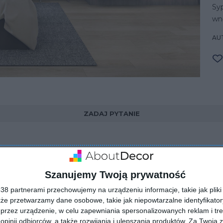
Sy
wn
AUT
ZADAJ PYTANIE
Szanujemy Twoją prywatność
8 partnerami przechowujemy na urządzeniu informacje, takie jak pliki 
kże przetwarzamy dane osobowe, takie jak niepowtarzalne identyfikato
przez urządzenie, w celu zapewniania spersonalizowanych reklam i tre
 opinii odbiorców, a także rozwijania i ulepszania produktów.
Za Twoją z