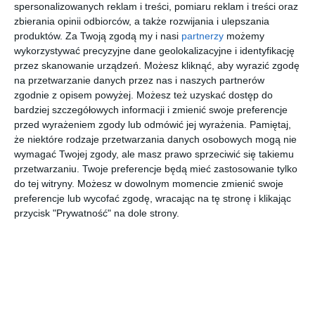
spersonalizowanych reklam i treści, pomiaru reklam i treści oraz
zbierania opinii odbiorców, a także rozwijania i ulepszania
Sypialnia z narożnikiem z materiału z weluru oraz z okrągłym
produktów.
Za Twoją zgodą my i nasi
partnerzy
możemy
stolikiem kawowym.
wykorzystywać precyzyjne dane geolokalizacyjne i identyfikację
przez skanowanie urządzeń. Możesz kliknąć, aby wyrazić zgodę
AUTOR:
Kler
na przetwarzanie danych przez nas i naszych partnerów
zgodnie z opisem powyżej. Możesz też uzyskać dostęp do
DODAJ DO ULUBIONYCH
bardziej szczegółowych informacji i zmienić swoje preferencje
przed wyrażeniem zgody lub odmówić jej wyrażenia.
Pamiętaj,
UDOSTĘPNIJ
że niektóre rodzaje przetwarzania danych osobowych mogą nie
wymagać Twojej zgody, ale masz prawo sprzeciwić się takiemu
Pozostałe zdjęcia w projekcie:
Styl nowoczesny we
przetwarzaniu. Twoje preferencje będą mieć zastosowanie tylko
wnętrzu
do tej witryny. Możesz w dowolnym momencie zmienić swoje
preferencje lub wycofać zgodę, wracając na tę stronę i klikając
przycisk "Prywatność" na dole strony.