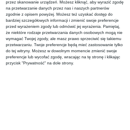
przez skanowanie urządzeń. Możesz kliknąć, aby wyrazić zgodę
na przetwarzanie danych przez nas i naszych partnerów
Rozkładany stół z granatowym frontem w jadalni.
zgodnie z opisem powyżej. Możesz też uzyskać dostęp do
bardziej szczegółowych informacji i zmienić swoje preferencje
AUTOR:
Kler
przed wyrażeniem zgody lub odmówić jej wyrażenia.
Pamiętaj,
że niektóre rodzaje przetwarzania danych osobowych mogą nie
DODAJ DO ULUBIONYCH
wymagać Twojej zgody, ale masz prawo sprzeciwić się takiemu
przetwarzaniu. Twoje preferencje będą mieć zastosowanie tylko
UDOSTĘPNIJ
do tej witryny. Możesz w dowolnym momencie zmienić swoje
preferencje lub wycofać zgodę, wracając na tę stronę i klikając
Pozostałe zdjęcia w projekcie:
Jadalnia ze stylową witryną
przycisk "Prywatność" na dole strony.